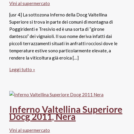
Vini al supermercato
[usr 4] La sottozona Inferno della Docg Valtellina
Superiore si trova in parte dei comuni di montagna di
Poggiridenti e Tresivio ed è una sorta di “girone
dantesco” dei vignaioli. Il suo nome deriva infatti dai
piccoli terrazzamenti situati in anfratti rocciosi dove le
temperature estive sono particolarmente elevate, a
rendere la viticoltura già eroica […]
Valtellina
Leggi tutto »
Superiore
Docg
Inferno
2013,
Nera
Inferno Valtellina Superiore
Docg 2011, Nera
Vini al supermercato