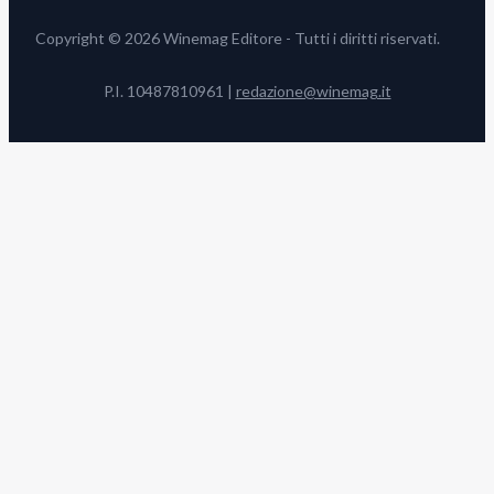
Copyright © 2026 Winemag Editore - Tutti i diritti riservati.
P.I. 10487810961 |
redazione@winemag.it