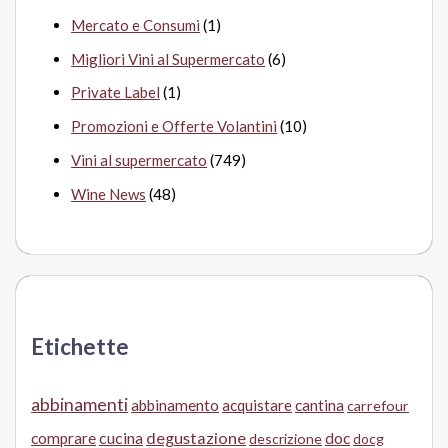
Mercato e Consumi
(1)
Migliori Vini al Supermercato
(6)
Private Label
(1)
Promozioni e Offerte Volantini
(10)
Vini al supermercato
(749)
Wine News
(48)
Etichette
abbinamenti
abbinamento
acquistare
cantina
carrefour
cucina
degustazione
doc
comprare
descrizione
docg