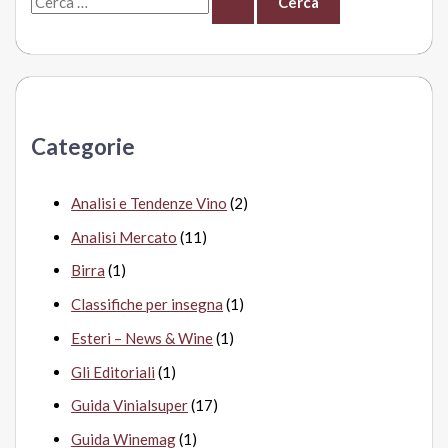
e
r
c
a
Categorie
:
Analisi e Tendenze Vino
(2)
Analisi Mercato
(11)
Birra
(1)
Classifiche per insegna
(1)
Esteri – News & Wine
(1)
Gli Editoriali
(1)
Guida Vinialsuper
(17)
Guida Winemag
(1)