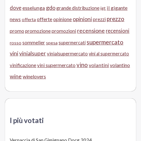
gdo
dove
esselunga
il gigante
grande distribuzione
igt
prezzo
opinioni
offerte
opinione
news
prezzi
offerta
recensione
recensioni
promo
promozione
promozioni
supermercato
sommelier
supermercati
rosso
spesa
vini
vinialsuper
vinialsupermercato
vini al supermercato
vino
volantini
volantino
vinificazione
vini supermercato
wine
winelovers
I più votati
Vernaccia di San Gimignano Docg 2024