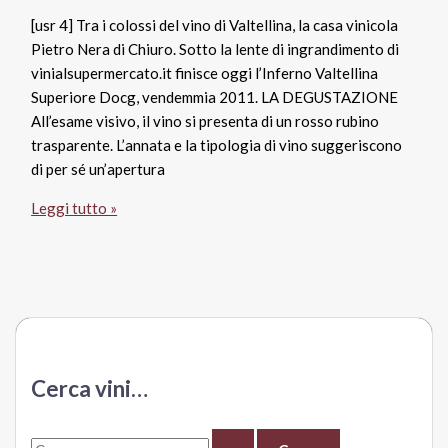
[usr 4] Tra i colossi del vino di Valtellina, la casa vinicola
Pietro Nera di Chiuro. Sotto la lente di ingrandimento di
vinialsupermercato.it finisce oggi l’Inferno Valtellina
Superiore Docg, vendemmia 2011. LA DEGUSTAZIONE
All’esame visivo, il vino si presenta di un rosso rubino
trasparente. L’annata e la tipologia di vino suggeriscono
di per sé un’apertura
Inferno
Leggi tutto »
Valtellina
Superiore
Docg
2011,
Nera
Cerca vini…
C