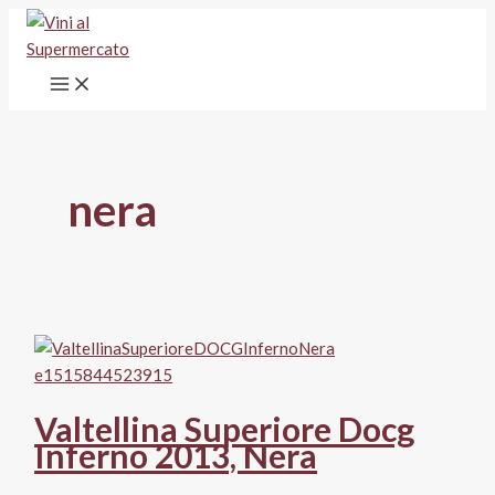
Vai
al
contenuto
nera
Valtellina Superiore Docg
Inferno 2013, Nera