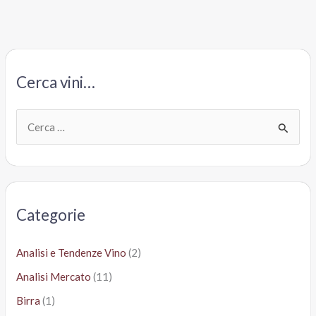
il
2021
parte
fiacco
Cerca vini…
C
e
r
c
a
Categorie
:
Analisi e Tendenze Vino
(2)
Analisi Mercato
(11)
Birra
(1)