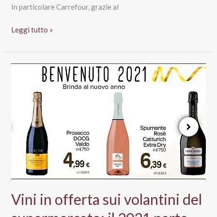
In particolare Carrefour, grazie al
I
Leggi tutto »
vini
in
offerta
a
Natale
2021
e
Capodanno
al
supermercato
Vini in offerta sui volantini del