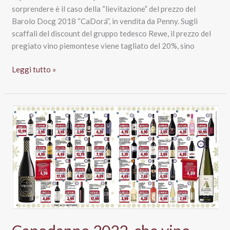
sorprendere è il caso della “lievitazione” del prezzo del
Barolo Docg 2018 “CaDorá”, in vendita da Penny. Sugli
scaffali del discount del gruppo tedesco Rewe, il prezzo del
pregiato vino piemontese viene tagliato del 20%, sino
Vino
Leggi tutto »
a
volantino
verso
Natale.
Barolo
“CaDorá”
a
10,99
da
Penny:
il
prezzo
sale