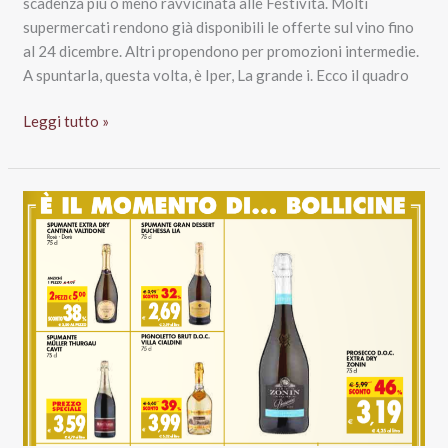
scadenza più o meno ravvicinata alle Festività. Molti
supermercati rendono già disponibili le offerte sul vino fino
al 24 dicembre. Altri propendono per promozioni intermedie.
A spuntarla, questa volta, è Iper, La grande i. Ecco il quadro
Meno
Leggi tutto »
15
giorni
al
Natale:
il
meglio
del
vino
a
volantino
è
da
Iper,