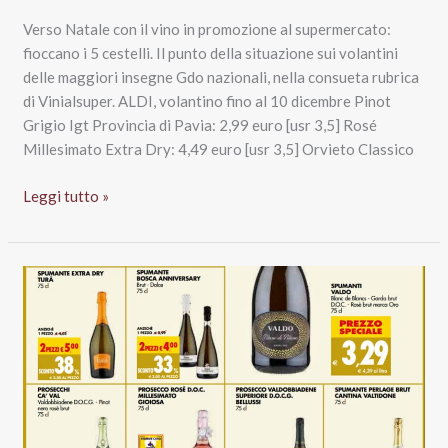
Verso Natale con il vino in promozione al supermercato:
fioccano i 5 cestelli. Il punto della situazione sui volantini
delle maggiori insegne Gdo nazionali, nella consueta rubrica
di Vinialsuper. ALDI, volantino fino al 10 dicembre Pinot
Grigio Igt Provincia di Pavia: 2,99 euro [usr 3,5] Rosé
Millesimato Extra Dry: 4,49 euro [usr 3,5] Orvieto Classico
Verso
Leggi tutto »
Natale
con
il
vino
in
promozione
al
supermercato:
fioccano
i