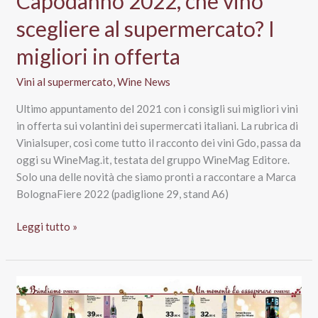
Capodanno 2022, che vino
per
scegliere al supermercato? I
la
migliori in offerta
promo
Vini al supermercato
,
Wine News
Ultimo appuntamento del 2021 con i consigli sui migliori vini
in offerta sui volantini dei supermercati italiani. La rubrica di
Vinialsuper, così come tutto il racconto dei vini Gdo, passa da
oggi su WineMag.it, testata del gruppo WineMag Editore.
Solo una delle novità che siamo pronti a raccontare a Marca
BolognaFiere 2022 (padiglione 29, stand A6)
Capodanno
Leggi tutto »
2022,
che
vino
scegliere
al