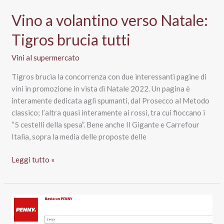
La
Vino a volantino verso Natale:
grande
i
Tigros brucia tutti
Vini al supermercato
Tigros brucia la concorrenza con due interessanti pagine di
vini in promozione in vista di Natale 2022. Un pagina è
interamente dedicata agli spumanti, dal Prosecco al Metodo
classico; l’altra quasi interamente ai rossi, tra cui fioccano i
“5 cestelli della spesa”. Bene anche Il Gigante e Carrefour
Italia, sopra la media delle proposte delle
Vino
Leggi tutto »
a
volantino
verso
Natale:
Tigros