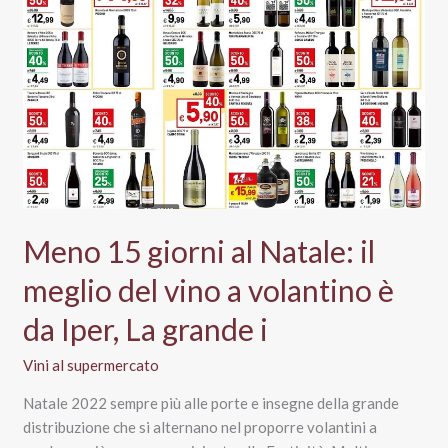
a
Natale
2022:
la
lista
della
spesa
di
Vinialsuper
Meno 15 giorni al Natale: il
meglio del vino a volantino è
da Iper, La grande i
Vini al supermercato
Natale 2022 sempre più alle porte e insegne della grande
distribuzione che si alternano nel proporre volantini a