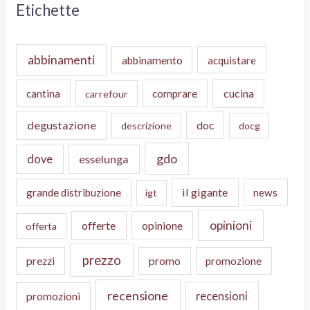
Etichette
abbinamenti
abbinamento
acquistare
cucina
cantina
comprare
carrefour
degustazione
doc
descrizione
docg
gdo
dove
esselunga
il gigante
grande distribuzione
news
igt
opinioni
offerte
opinione
offerta
prezzo
prezzi
promo
promozione
recensione
recensioni
promozioni