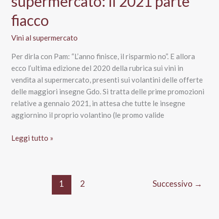
supermercato: il 2021 parte
fiacco
Vini al supermercato
Per dirla con Pam: “L’anno finisce, il risparmio no”. E allora
ecco l’ultima edizione del 2020 della rubrica sui vini in
vendita al supermercato, presenti sui volantini delle offerte
delle maggiori insegne Gdo. Si tratta delle prime promozioni
relative a gennaio 2021, in attesa che tutte le insegne
aggiornino il proprio volantino (le promo valide
Vini
Leggi tutto »
in
offerta
sui
1
2
Successivo
→
volantini
del
supermercato: