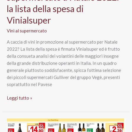
la lista della spesa di
Vinialsuper
Vini al supermercato
A caccia di vini in promozione al supermercato per Natale
2022? La lista della spesa è firmata Vinialsuper ed è frutto
della consueta analisi dei volantini delle maggiori insegne
della grande distribuzione operanti in Italia. In un quadro
generale piuttosto soddisfacente, spicca l’ottima selezione
dei piccoli supermercati Gulliver del gruppo Vegè, presenti
soprattutto nel Pavese
Vini
Leggi tutto »
in
promozione
al
supermercato