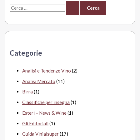
C
e
r
c
a
Categorie
:
Analisi e Tendenze Vino
(2)
Analisi Mercato
(11)
Birra
(1)
Classifiche per insegna
(1)
Esteri – News & Wine
(1)
Gli Editoriali
(1)
Guida Vinialsuper
(17)