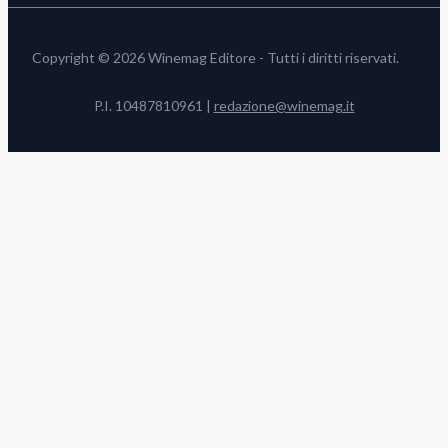
Copyright © 2026 Winemag Editore - Tutti i diritti riservati.
P.I. 10487810961 |
redazione@winemag.it