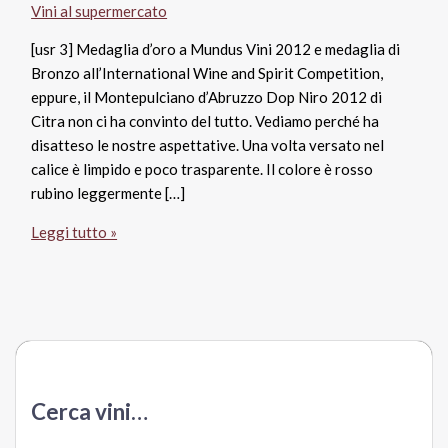
Vini al supermercato
[usr 3] Medaglia d’oro a Mundus Vini 2012 e medaglia di
Bronzo all’International Wine and Spirit Competition,
eppure, il Montepulciano d’Abruzzo Dop Niro 2012 di
Citra non ci ha convinto del tutto. Vediamo perché ha
disatteso le nostre aspettative. Una volta versato nel
calice è limpido e poco trasparente. Il colore è rosso
rubino leggermente […]
Montepulciano
Leggi tutto »
d’Abruzzo
Dop
Niro
2012,
Citra
Cerca vini…