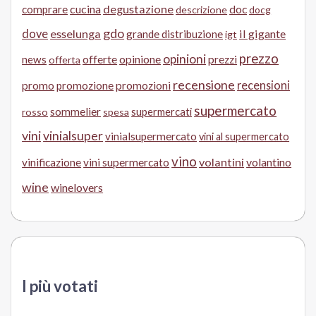
cucina
degustazione
doc
comprare
descrizione
docg
gdo
dove
esselunga
il gigante
grande distribuzione
igt
prezzo
opinioni
offerte
opinione
news
prezzi
offerta
recensione
recensioni
promo
promozione
promozioni
supermercato
sommelier
supermercati
rosso
spesa
vini
vinialsuper
vinialsupermercato
vini al supermercato
vino
volantini
volantino
vinificazione
vini supermercato
wine
winelovers
I più votati