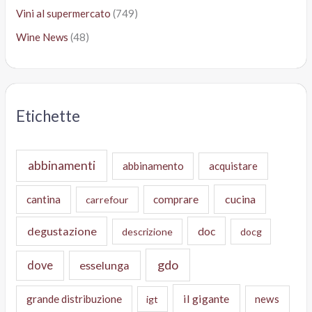
Vini al supermercato
(749)
Wine News
(48)
Etichette
abbinamenti
abbinamento
acquistare
cucina
cantina
comprare
carrefour
degustazione
doc
descrizione
docg
gdo
dove
esselunga
il gigante
grande distribuzione
news
igt