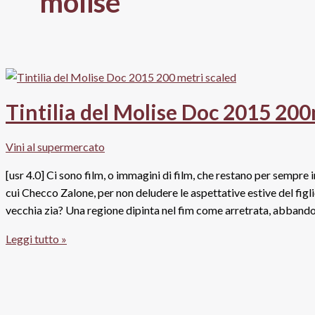
molise
Tintilia del Molise Doc 2015 20
Vini al supermercato
[usr 4.0] Ci sono film, o immagini di film, che restano per sempre i
cui Checco Zalone, per non deludere le aspettative estive del fig
vecchia zia? Una regione dipinta nel fim come arretrata, abbandon
Tintilia
Leggi tutto »
del
Molise
Doc
2015