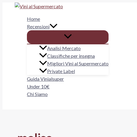
Vai
al
Home
contenuto
Recensioni
Analisi Mercato
Classifiche per insegna
Migliori Vini al Supermercato
Private Label
Guida Vinialsuper
Under 10€
Chi Siamo
Cerca