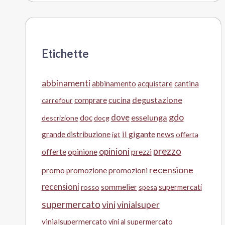
Etichette
abbinamenti
abbinamento
acquistare
cantina
cucina
degustazione
comprare
carrefour
gdo
doc
dove
esselunga
descrizione
docg
il gigante
grande distribuzione
news
igt
offerta
prezzo
opinioni
offerte
opinione
prezzi
recensione
promo
promozione
promozioni
recensioni
sommelier
supermercati
rosso
spesa
supermercato
vini
vinialsuper
vinialsupermercato
vini al supermercato