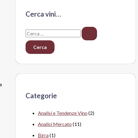
Cerca vini…
C
e
r
c
a
:
a
Categorie
Analisi e Tendenze Vino
(2)
Analisi Mercato
(11)
Birra
(1)