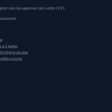
igliori vini da supermercato sotto i €15.
passionati.
le
 a 1 luglio
i offerte da Iper
ualità-prezzo