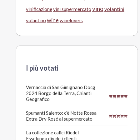
vino
volantini
vinificazione
vini supermercato
wine
volantino
winelovers
I più votati
Vernaccia di San Gimignano Docg
2024 Borgo della Terra, Chianti
Geografico
Spumanti Salento: c’è Notte Rossa
Extra Dry Rosé al supermercato
La collezione calici Riedel
Esselunga divide i clienti