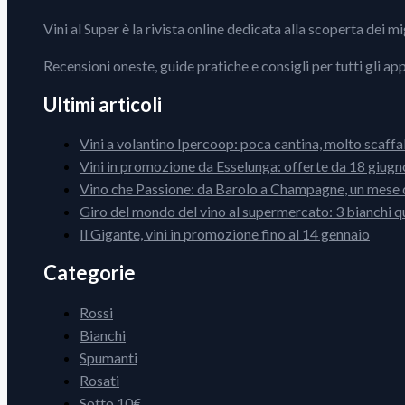
Vini al Super è la rivista online dedicata alla scoperta dei m
Recensioni oneste, guide pratiche e consigli per tutti gli ap
Ultimi articoli
Vini a volantino Ipercoop: poca cantina, molto scaffa
Vini in promozione da Esselunga: offerte da 18 giugno
Vino che Passione: da Barolo a Champagne, un mese d
Giro del mondo del vino al supermercato: 3 bianchi q
Il Gigante, vini in promozione fino al 14 gennaio
Categorie
Rossi
Bianchi
Spumanti
Rosati
Sotto 10€