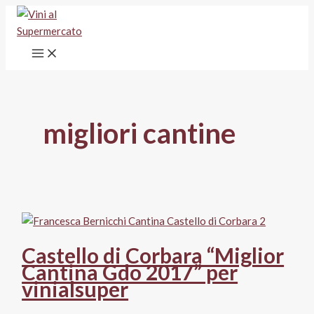
Vai
al
contenuto
migliori cantine
Castello di Corbara “Miglior
Cantina Gdo 2017” per
vinialsuper