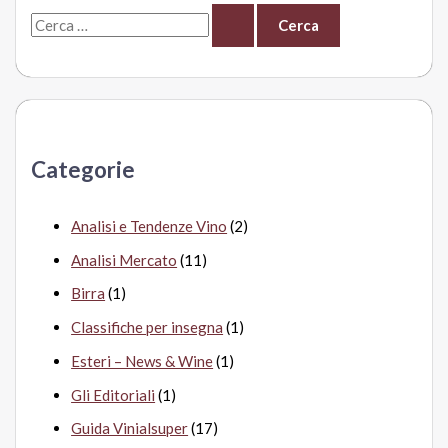
C
e
r
c
a
Categorie
:
Analisi e Tendenze Vino
(2)
Analisi Mercato
(11)
Birra
(1)
Classifiche per insegna
(1)
Esteri – News & Wine
(1)
Gli Editoriali
(1)
Guida Vinialsuper
(17)