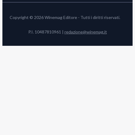
Copyright © 2026 Winemag Editore - Tutti i diritti riservati.
P.I. 10487810961 |
redazione@winemag.it