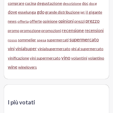
cucina
degustazione
doc
comprare
descrizione
docg
gdo
dove
esselunga
il gigante
grande distribuzione
igt
prezzo
opinioni
offerte
opinione
news
prezzi
offerta
recensione
recensioni
promo
promozione
promozioni
supermercato
sommelier
supermercati
rosso
spesa
vini
vinialsuper
vinialsupermercato
vini al supermercato
vino
volantini
volantino
vinificazione
vini supermercato
wine
winelovers
I più votati