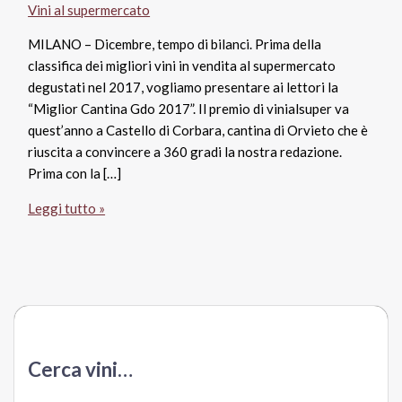
Vini al supermercato
MILANO – Dicembre, tempo di bilanci. Prima della
classifica dei migliori vini in vendita al supermercato
degustati nel 2017, vogliamo presentare ai lettori la
“Miglior Cantina Gdo 2017”. Il premio di vinialsuper va
quest’anno a Castello di Corbara, cantina di Orvieto che è
riuscita a convincere a 360 gradi la nostra redazione.
Prima con la […]
Castello
Leggi tutto »
di
Corbara
“Miglior
Cantina
Gdo
2017”
per
Cerca vini…
vinialsuper