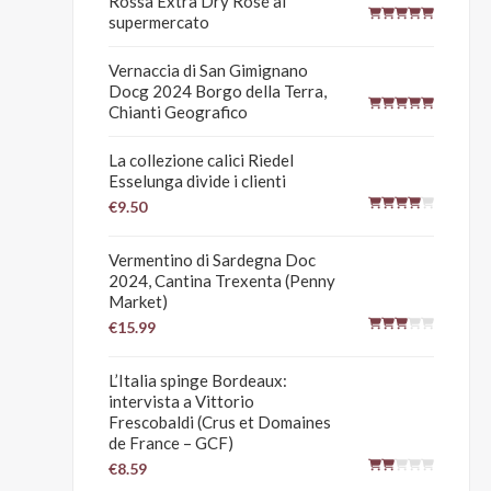
Rossa Extra Dry Rosé al
supermercato
Vernaccia di San Gimignano
Docg 2024 Borgo della Terra,
Chianti Geografico
La collezione calici Riedel
Esselunga divide i clienti
€9.50
Vermentino di Sardegna Doc
2024, Cantina Trexenta (Penny
Market)
€15.99
L’Italia spinge Bordeaux:
intervista a Vittorio
Frescobaldi (Crus et Domaines
de France – GCF)
€8.59