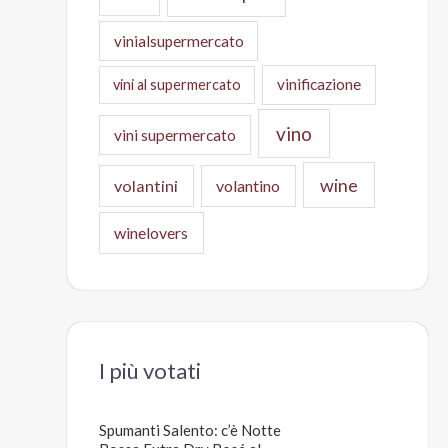
vinialsupermercato
vinificazione
vini al supermercato
vino
vini supermercato
wine
volantini
volantino
winelovers
I più votati
Spumanti Salento: c’è Notte