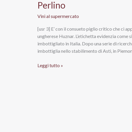
Perlino
Vini al supermercato
[usr 3] E’ con il consueto piglio critico che ci
ungherese Huznar. L’etichetta evidenzia come s
imbottigliato in Italia. Dopo una serie di ricerc
imbottiglia nello stabilimento di Asti, in Piemont
Gewurztraminer
Leggi tutto »
Huznar,
Weinhaust
–
Valsa
Nuova
Perlino