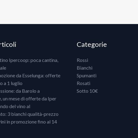
ticoli
Categorie
ntino Ipercoop: poca cantina,
Rossi
ale
Bianchi
mozione da Esselunga: offerte
Spumanti
 a 1 luglio
Rosati
ssione: da Barolo a
Sotto 10€
un mese di offerte da Iper
ndo del vino al
o: 3 bianchi qualità-prezzo
vini in promozione fino al 14