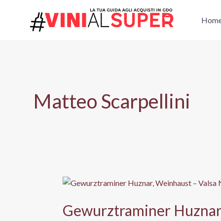
Vai
al
Hom
contenuto
Matteo Scarpellini
Gewurztraminer Huznar,