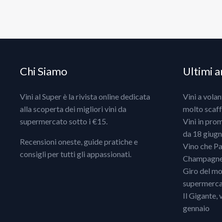
Chi Siamo
Ultimi ar
Vini al Super è la rivista online dedicata
Vini a vola
alla scoperta dei migliori vini da
molto scaff
supermercato sotto i €15.
Vini in pro
da 18 giugno
Recensioni oneste, guide pratiche e
Vino che Pa
consigli per tutti gli appassionati.
Champagne, 
Giro del mo
supermercat
Il Gigante, 
gennaio