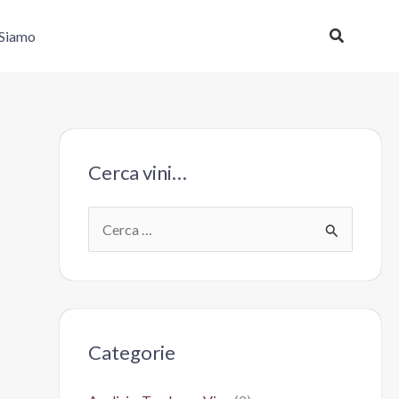
Cerca
 Siamo
Cerca vini…
C
e
r
c
a
Categorie
: