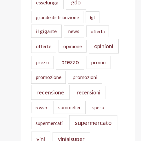
gdo
esselunga
grande distribuzione
igt
il gigante
news
offerta
opinioni
offerte
opinione
prezzo
prezzi
promo
promozione
promozioni
recensione
recensioni
sommelier
rosso
spesa
supermercato
supermercati
vini
vinialsuper