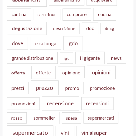
cucina
cantina
comprare
carrefour
degustazione
doc
descrizione
docg
gdo
dove
esselunga
il gigante
grande distribuzione
news
igt
opinioni
offerte
opinione
offerta
prezzo
prezzi
promo
promozione
recensione
recensioni
promozioni
sommelier
supermercati
rosso
spesa
supermercato
vini
vinialsuper