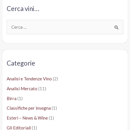
Pays
Cerca vini…
D’Oc
Igp
C
e
r
c
a
Categorie
:
Analisi e Tendenze Vino
(2)
Analisi Mercato
(11)
Birra
(1)
Classifiche per insegna
(1)
Esteri – News & Wine
(1)
Gli Editoriali
(1)