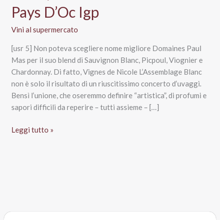
Pays D’Oc Igp
Vini al supermercato
[usr 5] Non poteva scegliere nome migliore Domaines Paul
Mas per il suo blend di Sauvignon Blanc, Picpoul, Viognier e
Chardonnay. Di fatto, Vignes de Nicole L’Assemblage Blanc
non è solo il risultato di un riuscitissimo concerto d’uvaggi.
Bensì l’unione, che oseremmo definire “artistica”, di profumi e
sapori difficili da reperire – tutti assieme – […]
Vignes
Leggi tutto »
de
Nicole
L’Assemblage
Blanc,
Paul
Mas
Domaines