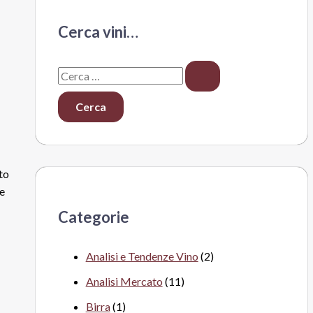
Cerca vini…
C
e
r
c
a
to
:
se
Categorie
Analisi e Tendenze Vino
(2)
Analisi Mercato
(11)
Birra
(1)