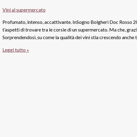
Maculan
Vini al supermercato
Profumato, intenso, accattivante. InSogno Bolgheri Doc Rosso 20
t’aspetti di trovare tra le corsie di un supermercato. Ma che, graz
Sorprendendosi, su come la qualità dei vini stia crescendo anche tr
InSogno
Leggi tutto »
Bolgheri
Doc
rosso
2013,
Podere
Guado
al
Melo