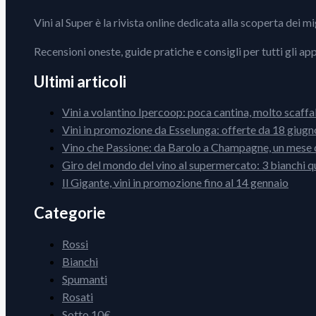
Vini al Super è la rivista online dedicata alla scoperta dei m
Recensioni oneste, guide pratiche e consigli per tutti gli ap
Ultimi articoli
Vini a volantino Ipercoop: poca cantina, molto scaffa
Vini in promozione da Esselunga: offerte da 18 giugno
Vino che Passione: da Barolo a Champagne, un mese d
Giro del mondo del vino al supermercato: 3 bianchi q
Il Gigante, vini in promozione fino al 14 gennaio
Categorie
Rossi
Bianchi
Spumanti
Rosati
Sotto 10€