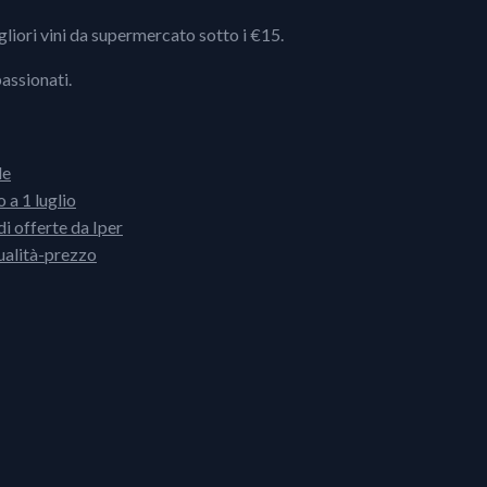
igliori vini da supermercato sotto i €15.
passionati.
le
 a 1 luglio
i offerte da Iper
ualità-prezzo