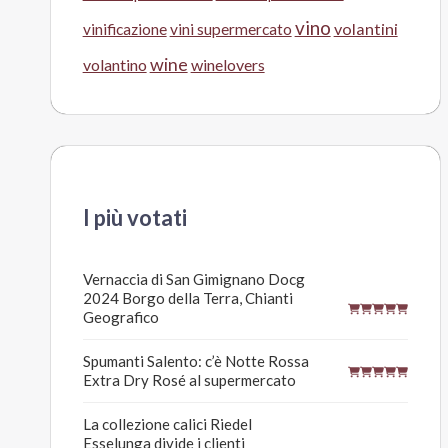
vino
volantini
vinificazione
vini supermercato
wine
volantino
winelovers
I più votati
Vernaccia di San Gimignano Docg
2024 Borgo della Terra, Chianti
Geografico
Spumanti Salento: c’è Notte Rossa
Extra Dry Rosé al supermercato
La collezione calici Riedel
Esselunga divide i clienti