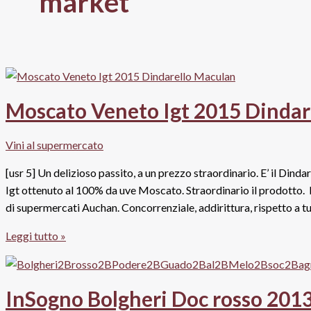
market
Moscato Veneto Igt 2015 Dindar
Vini al supermercato
[usr 5] Un delizioso passito, a un prezzo straordinario. E’ il Din
Igt ottenuto al 100% da uve Moscato. Straordinario il prodotto. 
di supermercati Auchan. Concorrenziale, addirittura, rispetto a tut
Moscato
Leggi tutto »
Veneto
Igt
2015
InSogno Bolgheri Doc rosso 201
Dindarello,