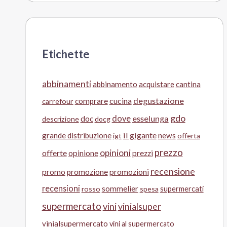
Etichette
abbinamenti
abbinamento
acquistare
cantina
cucina
degustazione
comprare
carrefour
gdo
doc
dove
esselunga
descrizione
docg
il gigante
grande distribuzione
news
igt
offerta
prezzo
opinioni
offerte
opinione
prezzi
recensione
promo
promozione
promozioni
recensioni
sommelier
supermercati
rosso
spesa
supermercato
vini
vinialsuper
vinialsupermercato
vini al supermercato