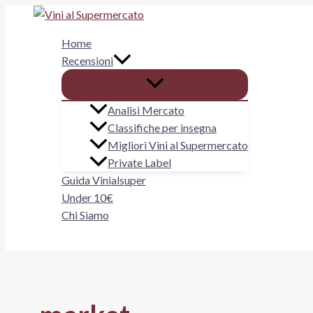
Vai
al
Home
contenuto
Recensioni
Analisi Mercato
Classifiche per insegna
Migliori Vini al Supermercato
Private Label
Guida Vinialsuper
Under 10€
Chi Siamo
Cerca