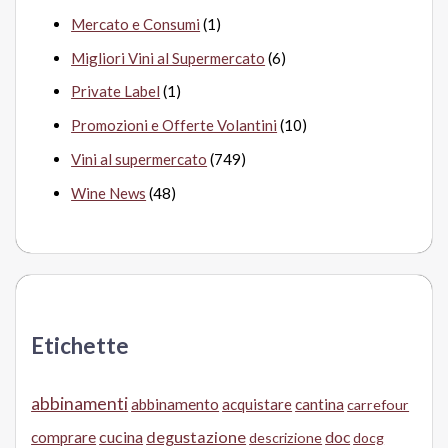
Mercato e Consumi
(1)
Migliori Vini al Supermercato
(6)
Private Label
(1)
Promozioni e Offerte Volantini
(10)
Vini al supermercato
(749)
Wine News
(48)
Etichette
abbinamenti
abbinamento
acquistare
cantina
carrefour
cucina
degustazione
doc
comprare
descrizione
docg