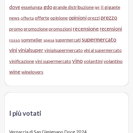
gdo
dove
esselunga
il gigante
grande distribuzione
igt
prezzo
opinioni
offerte
opinione
news
prezzi
offerta
recensione
recensioni
promo
promozione
promozioni
supermercato
sommelier
supermercati
rosso
spesa
vini
vinialsuper
vinialsupermercato
vini al supermercato
vino
volantini
volantino
vinificazione
vini supermercato
wine
winelovers
I più votati
Vernaccia di San Gimignano Docg 2024