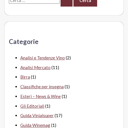
e
r
c
a
Categorie
:
Analisi e Tendenze Vino
(2)
Analisi Mercato
(11)
Birra
(1)
Classifiche per insegna
(1)
Esteri – News & Wine
(1)
Gli Editoriali
(1)
Guida Vinialsuper
(17)
Guida Winemag
(1)