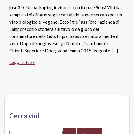
[usr 3.0] Un packaging invitante con il quale Sensi Vini da
sempre si distingue sugli scaffali del supermercato per un
vino biologico e vegano. Ecco i tre “assi”che l’azienda di
Lamporecchio sfodera sul tavolo da gioco del
consumatore della Gdo. Il quarto asso è naturalmente il
vino. Dopo il Sangiovese Igt Ninfato, “scartiamo” il
Chianti Superiore Docg, vendemmia 2015, Vegante. […]
Chianti
Leggi tutto »
Superiore
Docg
2015
Vegante,
Sensi
Vini
Cerca vini…
C