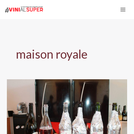
Vai
al
contenuto
maison royale