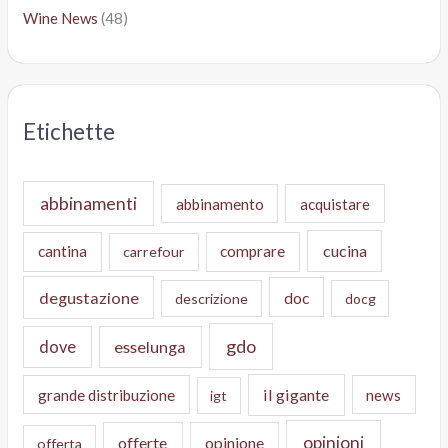
Wine News
(48)
Etichette
abbinamenti
abbinamento
acquistare
cucina
cantina
comprare
carrefour
degustazione
doc
descrizione
docg
gdo
dove
esselunga
il gigante
grande distribuzione
news
igt
opinioni
offerte
opinione
offerta