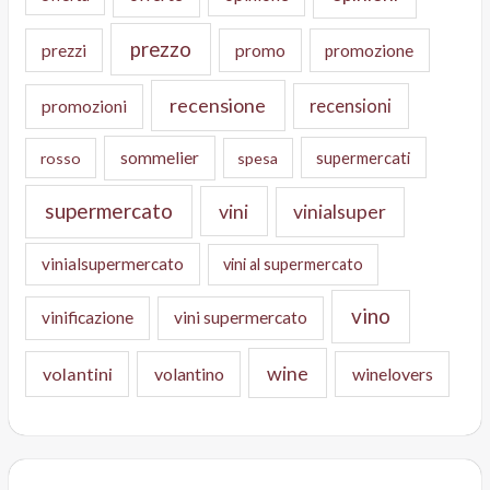
prezzo
prezzi
promo
promozione
recensione
recensioni
promozioni
sommelier
supermercati
rosso
spesa
supermercato
vini
vinialsuper
vinialsupermercato
vini al supermercato
vino
vinificazione
vini supermercato
wine
volantini
volantino
winelovers