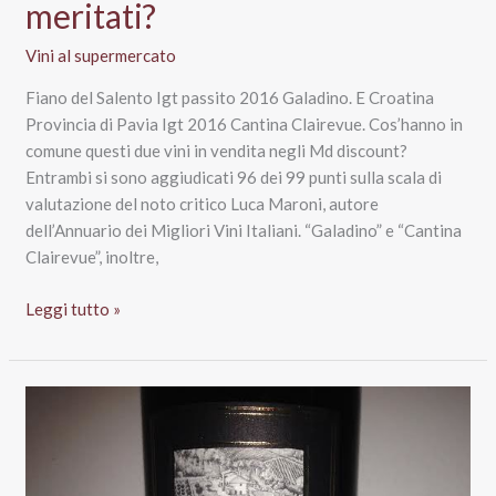
meritati?
Vini al supermercato
Fiano del Salento Igt passito 2016 Galadino. E Croatina
Provincia di Pavia Igt 2016 Cantina Clairevue. Cos’hanno in
comune questi due vini in vendita negli Md discount?
Entrambi si sono aggiudicati 96 dei 99 punti sulla scala di
valutazione del noto critico Luca Maroni, autore
dell’Annuario dei Migliori Vini Italiani. “Galadino” e “Cantina
Clairevue”, inoltre,
Luca
Leggi tutto »
Maroni,
punteggi
astrali
ai
vini
Schenk
di