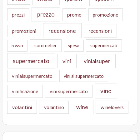
prezzo
prezzi
promo
promozione
recensione
recensioni
promozioni
sommelier
supermercati
rosso
spesa
supermercato
vini
vinialsuper
vinialsupermercato
vini al supermercato
vino
vinificazione
vini supermercato
wine
volantini
volantino
winelovers