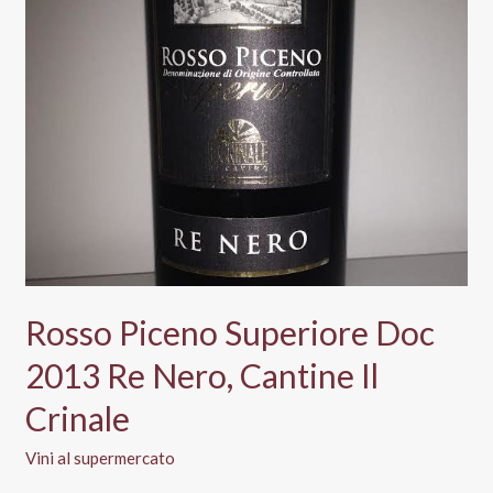
Md
Discount:
meritati?
Rosso Piceno Superiore Doc
2013 Re Nero, Cantine Il
Crinale
Vini al supermercato