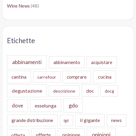
Wine News
(48)
Etichette
abbinamenti
abbinamento
acquistare
cucina
cantina
comprare
carrefour
degustazione
doc
descrizione
docg
gdo
dove
esselunga
il gigante
grande distribuzione
news
igt
opinioni
offerte
opinione
offerta