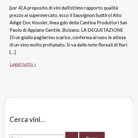
[usr 4] A proposito di vini dall’ottimo rapporto qualità
prezzo al supermercato, ecco il Sauvignon Sudtirol Alto
Adige Doc Kossler, linea gdo della Cantina Produttori San
Paolo di Appiano Gentile, Bolzano. LA DEGUSTAZIONE
Di un giallo paglierino scarico, conferma al naso le attese
di un vino molto profumato. Si va dalle note floreali di fiori
[…]
Sauvignon
Leggi tutto »
Sudtirol
Alto
Adige
Doc
2014,
Kossler
Cerca vini…
C