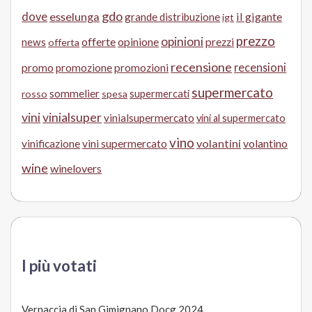
gdo
dove
esselunga
il gigante
grande distribuzione
igt
prezzo
opinioni
offerte
opinione
news
prezzi
offerta
recensione
recensioni
promo
promozione
promozioni
supermercato
sommelier
supermercati
rosso
spesa
vini
vinialsuper
vinialsupermercato
vini al supermercato
vino
volantini
volantino
vinificazione
vini supermercato
wine
winelovers
I più votati
Vernaccia di San Gimignano Docg 2024