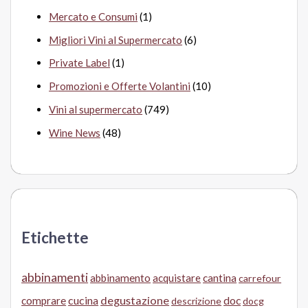
Mercato e Consumi
(1)
Migliori Vini al Supermercato
(6)
Private Label
(1)
Promozioni e Offerte Volantini
(10)
Vini al supermercato
(749)
Wine News
(48)
Etichette
abbinamenti
abbinamento
acquistare
cantina
carrefour
cucina
degustazione
doc
comprare
descrizione
docg