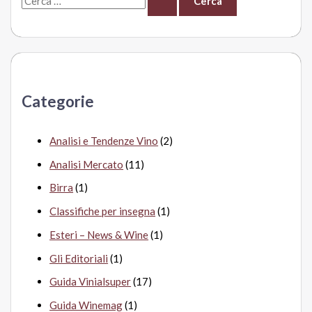
e
r
c
a
Categorie
:
Analisi e Tendenze Vino
(2)
Analisi Mercato
(11)
Birra
(1)
Classifiche per insegna
(1)
Esteri – News & Wine
(1)
Gli Editoriali
(1)
Guida Vinialsuper
(17)
Guida Winemag
(1)