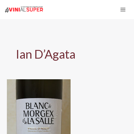
Vai
al
contenuto
Ian D’Agata