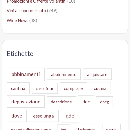
Promozioni e Offerte Volantini
(10)
Vini al supermercato
(749)
Wine News
(48)
Etichette
abbinamenti
abbinamento
acquistare
cucina
cantina
comprare
carrefour
degustazione
doc
descrizione
docg
gdo
dove
esselunga
il gigante
grande distribuzione
news
igt