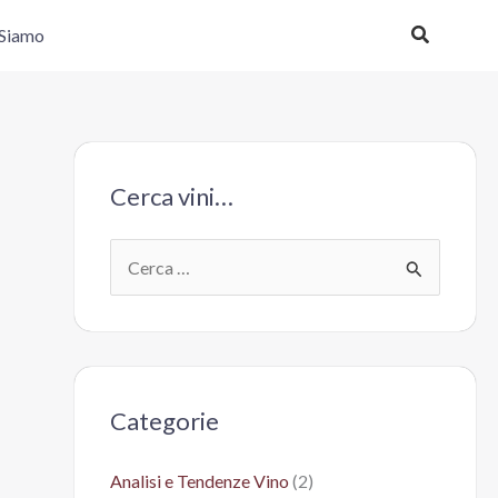
Cerca
 Siamo
Cerca vini…
C
e
r
c
a
Categorie
:
Analisi e Tendenze Vino
(2)