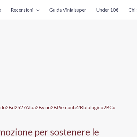
e
Recensioni
Guida Vinialsuper
Under 10€
Chi
omozione per sostenere le