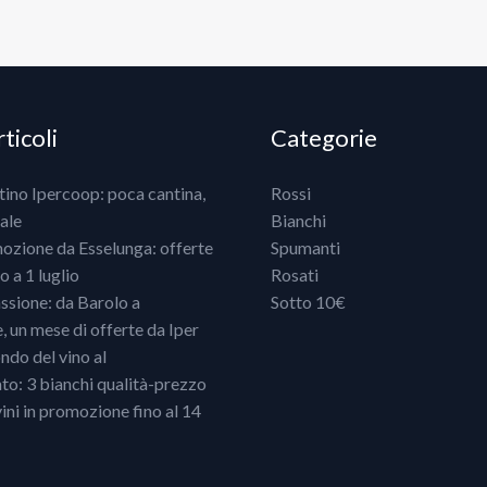
ticoli
Categorie
ntino Ipercoop: poca cantina,
Rossi
ale
Bianchi
mozione da Esselunga: offerte
Spumanti
 a 1 luglio
Rosati
ssione: da Barolo a
Sotto 10€
un mese di offerte da Iper
ndo del vino al
o: 3 bianchi qualità-prezzo
vini in promozione fino al 14