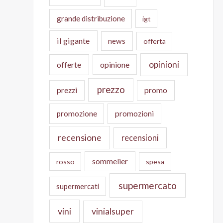
grande distribuzione
igt
il gigante
news
offerta
opinioni
offerte
opinione
prezzo
prezzi
promo
promozione
promozioni
recensione
recensioni
sommelier
rosso
spesa
supermercato
supermercati
vini
vinialsuper