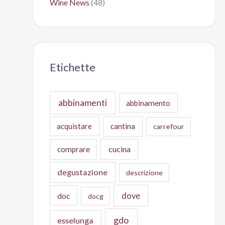
Wine News
(48)
Etichette
abbinamenti
abbinamento
acquistare
cantina
carrefour
cucina
comprare
degustazione
descrizione
doc
dove
docg
gdo
esselunga