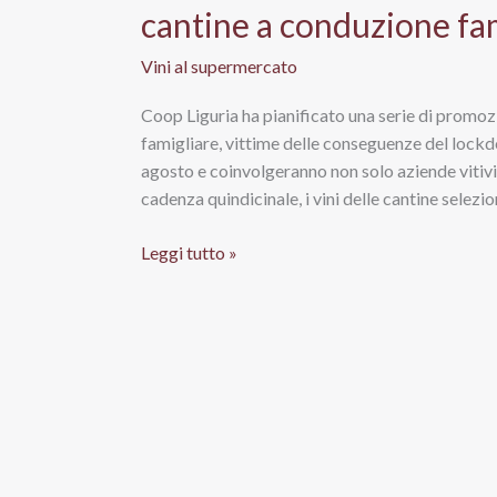
cantine a conduzione fa
Vini al supermercato
Coop Liguria ha pianificato una serie di promoz
famigliare, vittime delle conseguenze del lockd
agosto e coinvolgeranno non solo aziende vitivi
cadenza quindicinale, i vini delle cantine selezi
Coop
Leggi tutto »
Liguria:
vini
in
promozione
per
sostenere
le
cantine