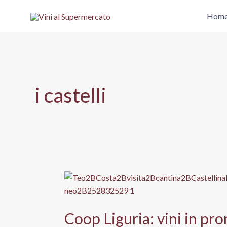
Vai
Hom
al
contenuto
i castelli
Coop Liguria: vini in pr