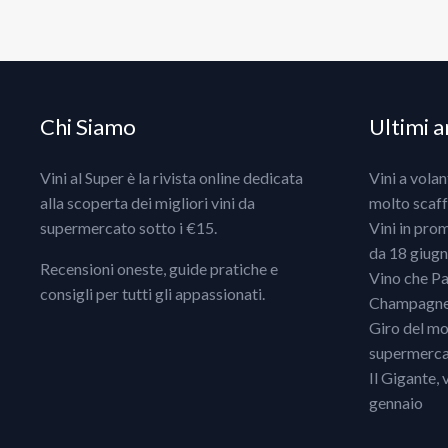
Chi Siamo
Ultimi ar
Vini al Super è la rivista online dedicata
Vini a vola
alla scoperta dei migliori vini da
molto scaff
supermercato sotto i €15.
Vini in pro
da 18 giugno
Recensioni oneste, guide pratiche e
Vino che Pa
consigli per tutti gli appassionati.
Champagne, 
Giro del mo
supermercat
Il Gigante, 
gennaio