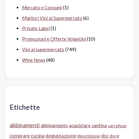
Mercato e Consumi
(1)
Migliori Vini al Supermercato
(6)
Private Label
(1)
Promozioni e Offerte Volantini
(10)
Vini al supermercato
(749)
Wine News
(48)
Etichette
abbinamenti
abbinamento
acquistare
cantina
carrefour
cucina
degustazione
doc
comprare
descrizione
docg