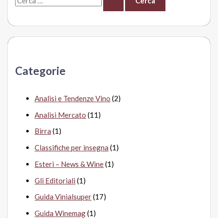
e
r
c
a
Categorie
:
Analisi e Tendenze Vino
(2)
Analisi Mercato
(11)
Birra
(1)
Classifiche per insegna
(1)
Esteri – News & Wine
(1)
Gli Editoriali
(1)
Guida Vinialsuper
(17)
Guida Winemag
(1)