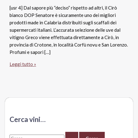
[usr 4] Dal sapore più “deciso” rispetto ad altri, il Cirò
bianco DOP Senatore è sicuramente uno dei migliori
prodotti made in Calabria distribuiti sugli scaffali dei
supermercati italiani. L’accurata selezione delle uve dal
vitigno Greco viene effettuata direttamente a Cirò, in
provincia di Crotone, in località Corfù novu e San Lorenzo.
Profumi e sapori […]
Cirò
Leggi tutto »
bianco
Dop
Calabria
2013,
Senatore
Cerca vini…
C