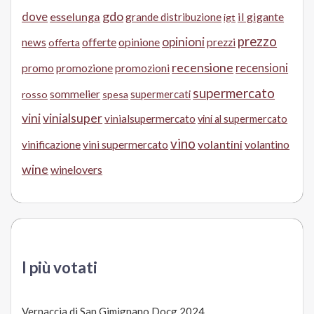
gdo
dove
esselunga
il gigante
grande distribuzione
igt
prezzo
opinioni
offerte
opinione
news
prezzi
offerta
recensione
recensioni
promo
promozione
promozioni
supermercato
sommelier
supermercati
rosso
spesa
vini
vinialsuper
vinialsupermercato
vini al supermercato
vino
volantini
volantino
vinificazione
vini supermercato
wine
winelovers
I più votati
Vernaccia di San Gimignano Docg 2024