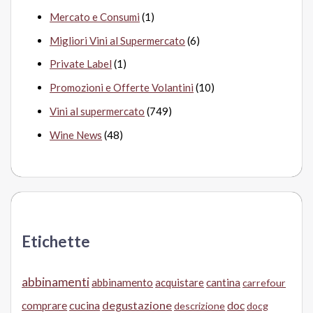
Mercato e Consumi
(1)
Migliori Vini al Supermercato
(6)
Private Label
(1)
Promozioni e Offerte Volantini
(10)
Vini al supermercato
(749)
Wine News
(48)
Etichette
abbinamenti
abbinamento
acquistare
cantina
carrefour
cucina
degustazione
doc
comprare
descrizione
docg