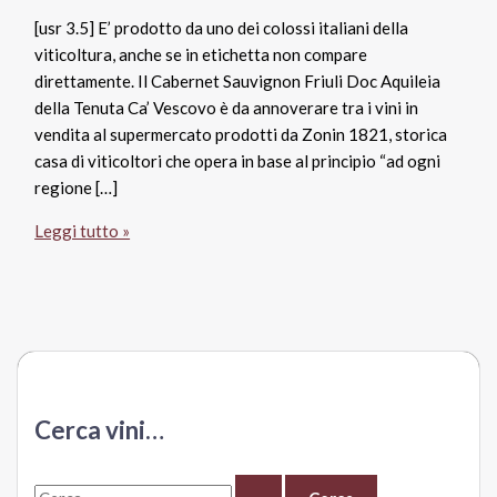
[usr 3.5] E’ prodotto da uno dei colossi italiani della
viticoltura, anche se in etichetta non compare
direttamente. Il Cabernet Sauvignon Friuli Doc Aquileia
della Tenuta Ca’ Vescovo è da annoverare tra i vini in
vendita al supermercato prodotti da Zonin 1821, storica
casa di viticoltori che opera in base al principio “ad ogni
regione […]
Cabernet
Leggi tutto »
Sauvignon
Friuli
Doc
Aquileia
2014,
Tenuta
Ca’
Cerca vini…
Vescovo
Zonin
C