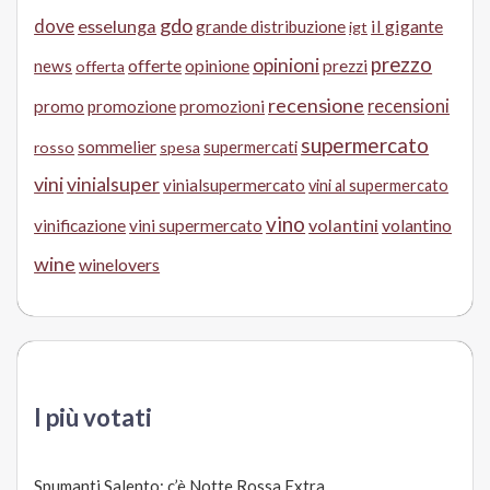
gdo
dove
esselunga
il gigante
grande distribuzione
igt
prezzo
opinioni
offerte
opinione
news
prezzi
offerta
recensione
recensioni
promo
promozione
promozioni
supermercato
sommelier
supermercati
rosso
spesa
vini
vinialsuper
vinialsupermercato
vini al supermercato
vino
volantini
volantino
vinificazione
vini supermercato
wine
winelovers
I più votati
Spumanti Salento: c’è Notte Rossa Extra