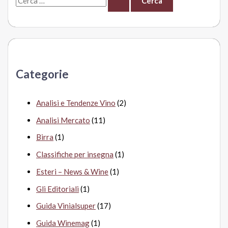
e
r
c
a
Categorie
:
Analisi e Tendenze Vino
(2)
Analisi Mercato
(11)
Birra
(1)
Classifiche per insegna
(1)
Esteri – News & Wine
(1)
Gli Editoriali
(1)
Guida Vinialsuper
(17)
Guida Winemag
(1)