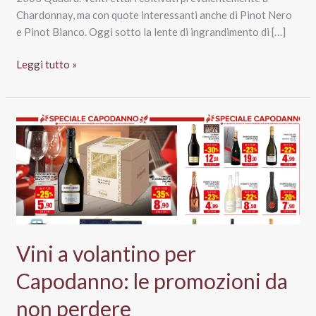
Chardonnay, ma con quote interessanti anche di Pinot Nero
e Pinot Bianco. Oggi sotto la lente di ingrandimento di […]
Franciacorta
Leggi tutto »
Docg
Brut
QBlack,
Quadra
Vini a volantino per
Capodanno: le promozioni da
non perdere