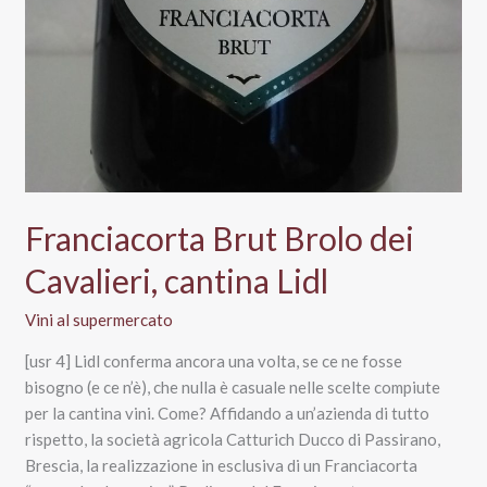
Franciacorta Brut Brolo dei
Cavalieri, cantina Lidl
Vini al supermercato
[usr 4] Lidl conferma ancora una volta, se ce ne fosse
bisogno (e ce n’è), che nulla è casuale nelle scelte compiute
per la cantina vini. Come? Affidando a un’azienda di tutto
rispetto, la società agricola Catturich Ducco di Passirano,
Brescia, la realizzazione in esclusiva di un Franciacorta