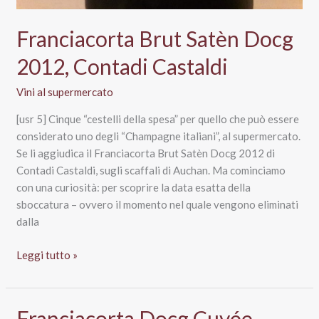
Franciacorta Brut Satèn Docg
2012, Contadi Castaldi
Vini al supermercato
[usr 5] Cinque “cestelli della spesa” per quello che può essere
considerato uno degli “Champagne italiani”, al supermercato.
Se li aggiudica il Franciacorta Brut Satèn Docg 2012 di
Contadi Castaldi, sugli scaffali di Auchan. Ma cominciamo
con una curiosità: per scoprire la data esatta della
sboccatura – ovvero il momento nel quale vengono eliminati
dalla
Franciacorta
Leggi tutto »
Brut
Satèn
Docg
Franciacorta Docg Cuvée