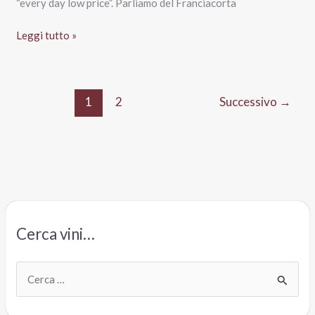
“every day low price”. Parliamo del Franciacorta
Franciacorta
Leggi tutto »
Brut
Brolo
dei
1
2
Successivo
→
Cavalieri,
cantina
Lidl
Cerca vini…
C
e
r