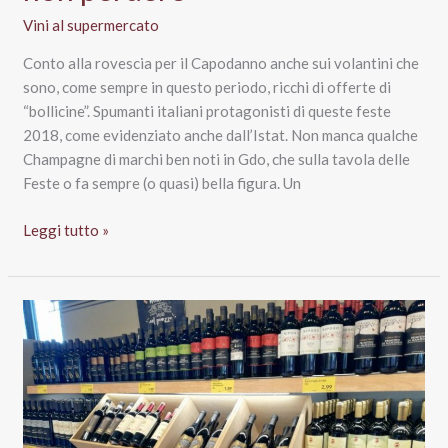
Vini al supermercato
Conto alla rovescia per il Capodanno anche sui volantini che
sono, come sempre in questo periodo, ricchi di offerte di
“bollicine”. Spumanti italiani protagonisti di queste feste
2018, come evidenziato anche dall’Istat. Non manca qualche
Champagne di marchi ben noti in Gdo, che sulla tavola delle
Feste o fa sempre (o quasi) bella figura. Un
Vini
Leggi tutto »
a
volantino
per
Capodanno:
le
promozioni
da
non
perdere