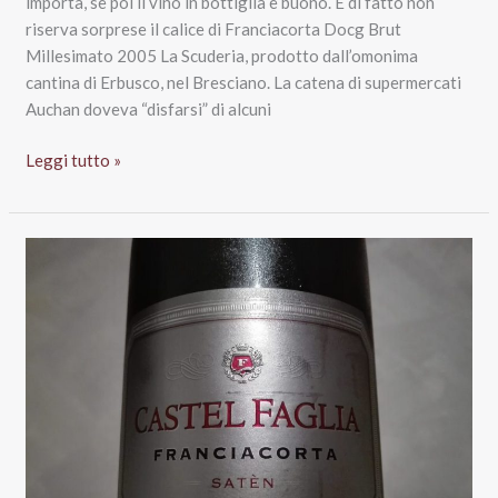
importa, se poi il vino in bottiglia è buono. E di fatto non
riserva sorprese il calice di Franciacorta Docg Brut
Millesimato 2005 La Scuderia, prodotto dall’omonima
cantina di Erbusco, nel Bresciano. La catena di supermercati
Auchan doveva “disfarsi” di alcuni
Sorpresa
Leggi tutto »
da
Auchan:
Franciacorta
2005
a
5,93
euro