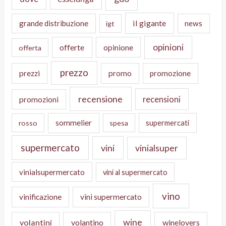
il gigante
grande distribuzione
news
igt
opinioni
offerte
opinione
offerta
prezzo
prezzi
promo
promozione
recensione
recensioni
promozioni
sommelier
supermercati
rosso
spesa
supermercato
vini
vinialsuper
vinialsupermercato
vini al supermercato
vino
vinificazione
vini supermercato
wine
volantini
volantino
winelovers