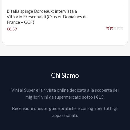
L’Italia spinge Bordeaux: intervista a
Vittorio Frescobaldi (Crus et Domaines de
France – GCF)
€8.59
Chi Siamo
Vini al Super è la rivista online dedicata alla scoperta dei
migliori vini da supermercato sotto i €15.
Recensioni oneste, guide pratiche e consigli per tutti gli
appassionati.