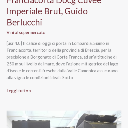
2012,
Contadi
Imperiale Brut, Guido
Castaldi
Berlucchi
Vini al supermercato
[usr 4.0] Il calice di oggi ci porta in Lombardia. Siamo in
Franciacorta, territorio della provincia di Brescia, per la
precisione a Borgonato di Corte Franca, ad un’altitudine di
250 m sul livello del mare, dove l’azione mitigatrice del lago
d’iseo e le correnti fresche dalla Valle Camonica assicurano
alla vigna le condizioni ideali. Sotto
Franciacorta
Leggi tutto »
Docg
Cuvée
Imperiale
Brut,
Guido