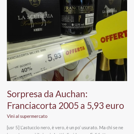
euro:
tutta
la
verità
Sorpresa da Auchan:
Franciacorta 2005 a 5,93 euro
Vini al supermercato
[usr 5] L’astuccio nero, è vero, è un po’ usurato. Ma chi se ne