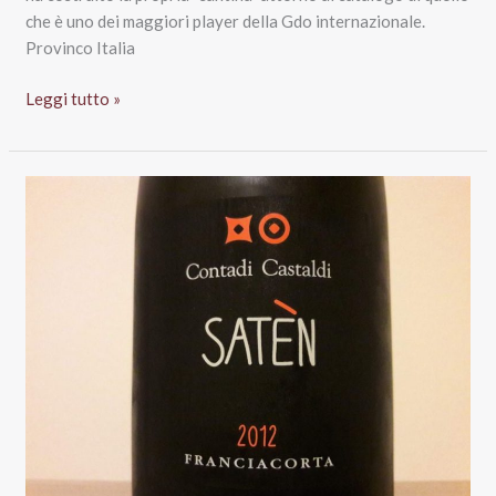
che è uno dei maggiori player della Gdo internazionale.
Provinco Italia
Il
Leggi tutto »
vino
di
Aldi:
doppietta
Italian
Wine
Brands
–
Luca
Maroni.
La
degustazione