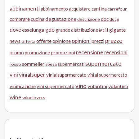
abbinamenti
abbinamento
acquistare
cantina
carrefour
cucina
degustazione
doc
comprare
descrizione
docg
gdo
dove
esselunga
il gigante
grande distribuzione
igt
prezzo
opinioni
offerte
opinione
news
prezzi
offerta
recensione
recensioni
promo
promozione
promozioni
supermercato
sommelier
supermercati
rosso
spesa
vini
vinialsuper
vinialsupermercato
vini al supermercato
vino
volantini
volantino
vinificazione
vini supermercato
wine
winelovers