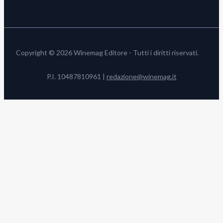
Copyright © 2026 Winemag Editore - Tutti i diritti riservati.
P.I. 10487810961 |
redazione@winemag.it