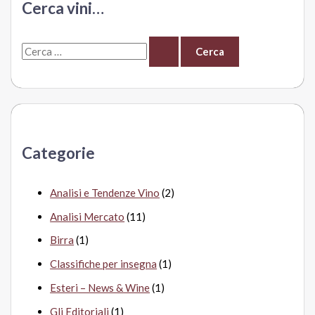
Cerca vini…
shock
della
C
sommelier
stellata
e
r
c
a
Categorie
:
Analisi e Tendenze Vino
(2)
Analisi Mercato
(11)
Birra
(1)
Classifiche per insegna
(1)
Esteri – News & Wine
(1)
Gli Editoriali
(1)