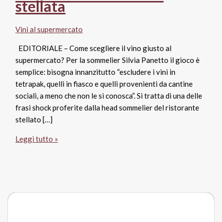
stellata
Vini al supermercato
EDITORIALE – Come scegliere il vino giusto al
supermercato? Per la sommelier Silvia Panetto il gioco è
semplice: bisogna innanzitutto “escludere i vini in
tetrapak, quelli in fiasco e quelli provenienti da cantine
sociali, a meno che non le si conosca”. Si tratta di una delle
frasi shock proferite dalla head sommelier del ristorante
stellato […]
“Non
Leggi tutto »
comprate
vino
delle
cantine
sociali”.
I
consigli