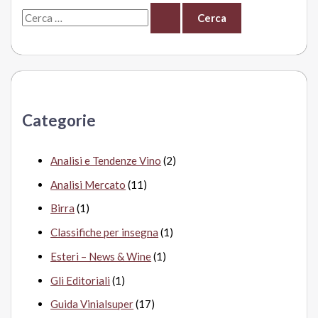
C
e
r
c
a
Categorie
:
Analisi e Tendenze Vino
(2)
Analisi Mercato
(11)
Birra
(1)
Classifiche per insegna
(1)
Esteri – News & Wine
(1)
Gli Editoriali
(1)
Guida Vinialsuper
(17)