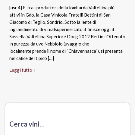
[usr 4] E’ tra i produttori della lombarda Valtellina più
attivi in Gdo, la Casa Vinicola Fratelli Bettini di San
Giacomo di Teglio, Sondrio. Sotto la lente di
ingrandimento di vinialsupermercato.it finisce oggi il
Sassella Valtellina Superiore Docg 2012 Bettini. Ottenuto
in purezza da uve Nebbiolo (uvaggio che
localmente prende il nome di “Chiavennasca”), si presenta
nel calice del tipico […]
Sassella
Leggi tutto »
Valtellina
Superiore
Docg
2012,
Bettini
Cerca vini…