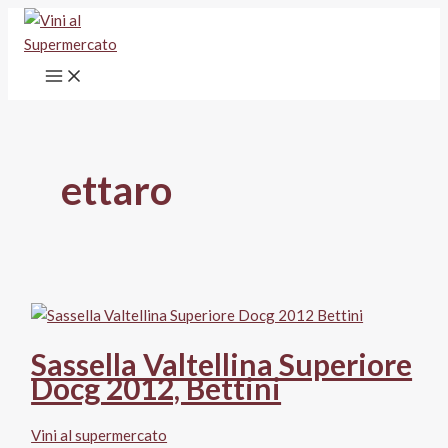
Vai
al
contenuto
ettaro
Sassella Valtellina Superiore
Docg 2012, Bettini
Vini al supermercato