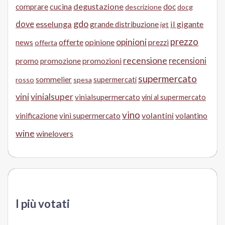
cucina
degustazione
doc
comprare
descrizione
docg
gdo
dove
esselunga
il gigante
grande distribuzione
igt
prezzo
opinioni
offerte
opinione
news
prezzi
offerta
recensione
recensioni
promo
promozione
promozioni
supermercato
sommelier
supermercati
rosso
spesa
vini
vinialsuper
vinialsupermercato
vini al supermercato
vino
volantini
volantino
vinificazione
vini supermercato
wine
winelovers
I più votati