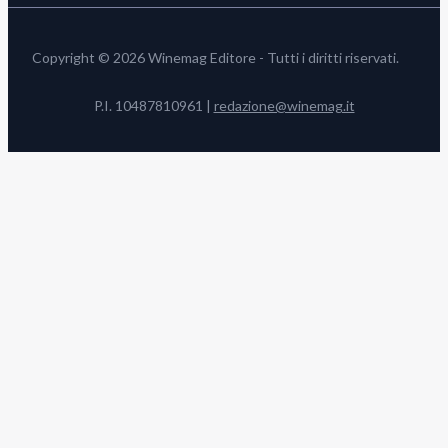
Copyright © 2026 Winemag Editore - Tutti i diritti riservati.
P.I. 10487810961 |
redazione@winemag.it