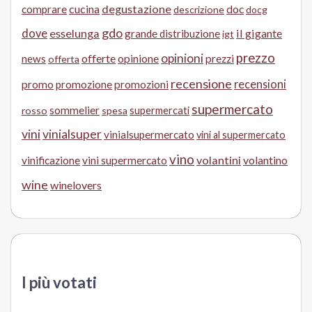
cucina
degustazione
doc
comprare
descrizione
docg
gdo
dove
esselunga
il gigante
grande distribuzione
igt
prezzo
opinioni
offerte
opinione
news
prezzi
offerta
recensione
recensioni
promo
promozione
promozioni
supermercato
sommelier
supermercati
rosso
spesa
vini
vinialsuper
vinialsupermercato
vini al supermercato
vino
volantini
volantino
vinificazione
vini supermercato
wine
winelovers
I più votati