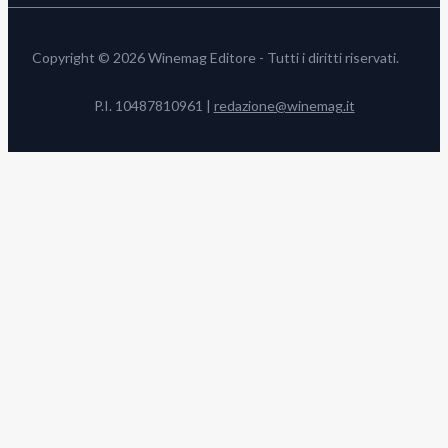
Copyright © 2026 Winemag Editore - Tutti i diritti riservati.
P.I. 10487810961 |
redazione@winemag.it