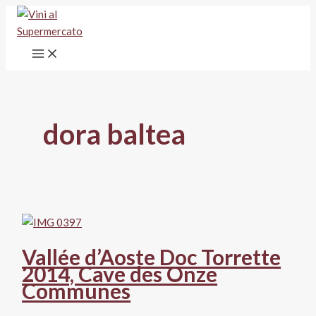
Vai
al
contenuto
dora baltea
Vallée d’Aoste Doc Torrette
2014, Cave des Onze
Communes