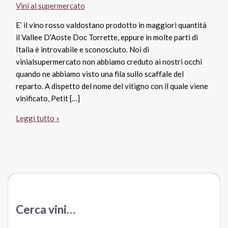
Vini al supermercato
E’ il vino rosso valdostano prodotto in maggiori quantità
il Vallee D’Aoste Doc Torrette, eppure in molte parti di
Italia è introvabile e sconosciuto. Noi di
vinialsupermercato non abbiamo creduto ai nostri occhi
quando ne abbiamo visto una fila sullo scaffale del
reparto. A dispetto del nome del vitigno con il quale viene
vinificato, Petit […]
Vallée
Leggi tutto »
d’Aoste
Doc
Torrette
2014,
Cave
des
Onze
Cerca vini…
Communes