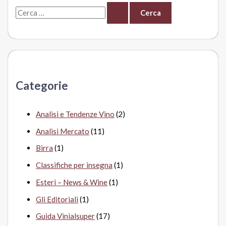
C
e
r
c
a
Categorie
:
Analisi e Tendenze Vino
(2)
Analisi Mercato
(11)
Birra
(1)
Classifiche per insegna
(1)
Esteri – News & Wine
(1)
Gli Editoriali
(1)
Guida Vinialsuper
(17)