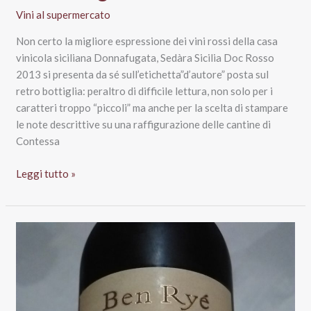
Vini al supermercato
Non certo la migliore espressione dei vini rossi della casa
vinicola siciliana Donnafugata, Sedàra Sicilia Doc Rosso
2013 si presenta da sé sull’etichetta”d’autore” posta sul
retro bottiglia: peraltro di difficile lettura, non solo per i
caratteri troppo “piccoli” ma anche per la scelta di stampare
le note descrittive su una raffigurazione delle cantine di
Contessa
Sedàra
Leggi tutto »
Sicilia
Doc
Rosso
2013,
Donnafugata