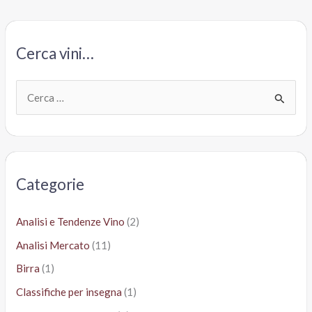
Cerca vini…
C
e
r
c
a
Categorie
:
Analisi e Tendenze Vino
(2)
Analisi Mercato
(11)
Birra
(1)
Classifiche per insegna
(1)