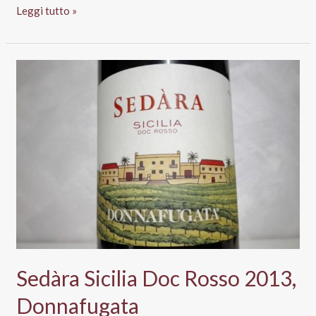
Gewurztraminer
Leggi tutto »
Vin
D’Alsace
Aoc,
Pierre
Chanau
Sedàra Sicilia Doc Rosso 2013,
Donnafugata