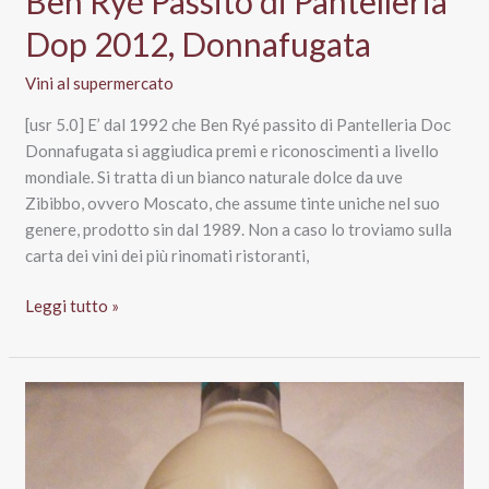
Ben Ryé Passito di Pantelleria
Dop 2012, Donnafugata
Vini al supermercato
[usr 5.0] E’ dal 1992 che Ben Ryé passito di Pantelleria Doc
Donnafugata si aggiudica premi e riconoscimenti a livello
mondiale. Si tratta di un bianco naturale dolce da uve
Zibibbo, ovvero Moscato, che assume tinte uniche nel suo
genere, prodotto sin dal 1989. Non a caso lo troviamo sulla
carta dei vini dei più rinomati ristoranti,
Ben
Leggi tutto »
Ryé
Passito
di
Pantelleria
Dop
2012,
Donnafugata