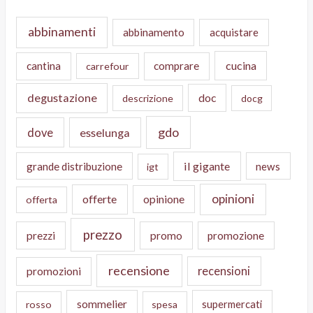
abbinamenti
abbinamento
acquistare
cucina
cantina
comprare
carrefour
degustazione
doc
descrizione
docg
gdo
dove
esselunga
il gigante
grande distribuzione
news
igt
opinioni
offerte
opinione
offerta
prezzo
prezzi
promo
promozione
recensione
recensioni
promozioni
sommelier
supermercati
rosso
spesa