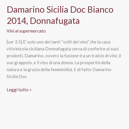
Damarino Sicilia Doc Bianco
2014, Donnafugata
Vini al supermercato
[usr 3.5] E’ solo uno dei tanti “volti del vino” che la casa
vitivinicola siciliana Donnafugata cerca di conferire ai suoi
prodotti. Damarino, ovvero la fusione tra un tralcio di vite, il
suo grappolo, e il viso di una donna. La prosperità della
natura e la grazia della femminilità. E di fatto Damarino
Sicilia Doc
Damarino
Leggi tutto »
Sicilia
Doc
Bianco
2014,
Donnafugata