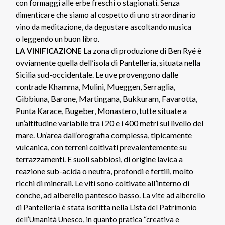
con formaggi alle erbe freschi o stagionati. Senza
dimenticare che siamo al cospetto di uno straordinario
vino da meditazione, da degustare ascoltando musica
o leggendo un buon libro.
La zona di produzione di Ben Ryé è
LA VINIFICAZIONE
ovviamente quella dell’isola di Pantelleria, situata nella
Sicilia sud-occidentale. Le uve provengono dalle
contrade Khamma, Mulini, Mueggen, Serraglia,
Gibbiuna, Barone, Martingana, Bukkuram, Favarotta,
Punta Karace, Bugeber, Monastero, tutte situate a
un’altitudine variabile tra i 20 e i 400 metri sul livello del
mare. Un’area dall’orografia complessa, tipicamente
vulcanica, con terreni coltivati prevalentemente su
terrazzamenti. E suoli sabbiosi, di origine lavica a
reazione sub-acida o neutra, profondi e fertili, molto
ricchi di minerali. Le viti sono coltivate all’interno di
conche, ad alberello pantesco basso.
La vite ad alberello
di Pantelleria è stata iscritta nella Lista del Patrimonio
dell’Umanità Unesco, in quanto pratica “creativa e