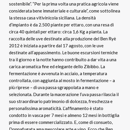
sostenibile”. “Per la prima volta una pratica agricola viene
considerata bene immateriale e culturale”, come sottolinea
la stessa casa vitivinicola siciliana. La densità
d’impianto è da 2.500 piante per ettaro, con una resa di
circa 40 quintali per ettaro: circa 1,6 Kg a pianta. La
raccolta delle uve destinate alla produzione del Ben Ryè
2012 è iniziata a partire dal 17 agosto, con le uve
destinate all’appassimento. Le buone escursioni termiche
tra il giorno e la notte hanno contribuito a dar vita a una
carica aromatica fine ed elegante dello Zibibbo. La
fermentazione è avvenuta in acciaio, a temperatura
controllata, con aggiunta al mosto in fermentazione – a
più riprese – di uva passa sgrappolata a mano e
selezionata. Durante la macerazione l’uva passa rilascia il
suo straordinario patrimonio di dolcezza, freschezza e
personalissima aromaticità. L’affinamento è stato
condotto in vasca per 7 mesi e almeno 12 mesi in bottiglia
prima di essere commercializzato. E, come di consueto,
Donnafugata ama mescolare arte e vino. Ecco che Ben