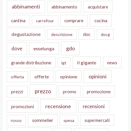
abbinamenti
abbinamento
acquistare
cucina
cantina
comprare
carrefour
degustazione
doc
descrizione
docg
gdo
dove
esselunga
il gigante
grande distribuzione
news
igt
opinioni
offerte
opinione
offerta
prezzo
prezzi
promo
promozione
recensione
recensioni
promozioni
sommelier
supermercati
rosso
spesa