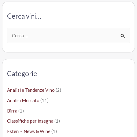
13,99
euro.
Cerca vini…
Ecco
perché
C
e
r
c
a
Categorie
:
Analisi e Tendenze Vino
(2)
Analisi Mercato
(11)
Birra
(1)
Classifiche per insegna
(1)
Esteri – News & Wine
(1)