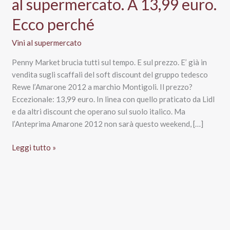
al supermercato. A 13,99 euro.
Ecco perché
Vini al supermercato
Penny Market brucia tutti sul tempo. E sul prezzo. E’ già in
vendita sugli scaffali del soft discount del gruppo tedesco
Rewe l’Amarone 2012 a marchio Montigoli. Il prezzo?
Eccezionale: 13,99 euro. In linea con quello praticato da Lidl
e da altri discount che operano sul suolo italico. Ma
l’Anteprima Amarone 2012 non sarà questo weekend, […]
Amarone
Leggi tutto »
2012,
l’anteprima
è
al
supermercato.
A