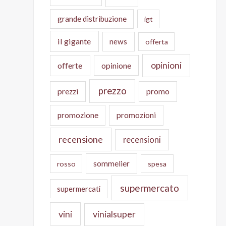
grande distribuzione
igt
il gigante
news
offerta
opinioni
offerte
opinione
prezzo
prezzi
promo
promozione
promozioni
recensione
recensioni
sommelier
rosso
spesa
supermercato
supermercati
vini
vinialsuper