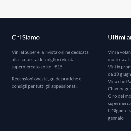
Chi Siamo
Ultimi ar
Vini al Super è la rivista online dedicata
Vini a vola
alla scoperta dei migliori vini da
molto scaff
supermercato sotto i €15.
Vini in pro
da 18 giugno
Recensioni oneste, guide pratiche e
Vino che Pa
consigli per tutti gli appassionati.
Champagne, 
Giro del mo
supermercat
Il Gigante, 
gennaio