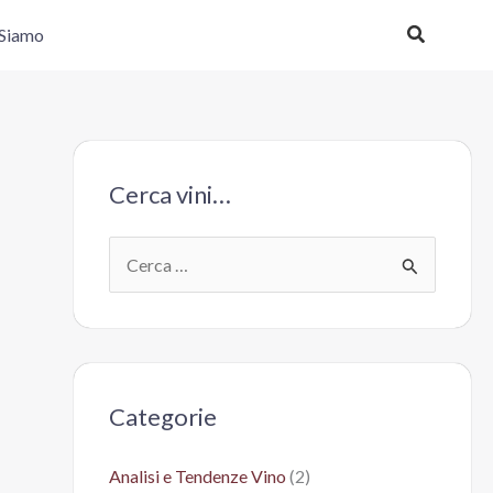
Cerca
 Siamo
Cerca vini…
C
e
r
c
a
Categorie
:
Analisi e Tendenze Vino
(2)