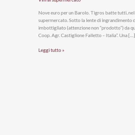
Nove euro per un Barolo. Tigros batte tutti, nel
supermercato. Sotto la lente di ingrandimento d
imbottigliato (attenzione non “prodotto”) da que
Coop. Agr. Castiglione Falletto – Italia”. Una […]
Chi
Leggi tutto »
ha
ucciso
il
Barolo?
Da
Tigros
Le
Calende
a
8,99