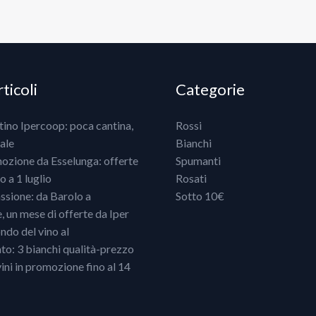
ticoli
Categorie
ntino Ipercoop: poca cantina,
Rossi
ale
Bianchi
mozione da Esselunga: offerte
Spumanti
 a 1 luglio
Rosati
ssione: da Barolo a
Sotto 10€
un mese di offerte da Iper
ndo del vino al
o: 3 bianchi qualità-prezzo
vini in promozione fino al 14