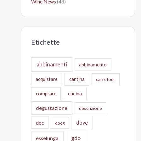
Wine News
(48)
Etichette
abbinamenti
abbinamento
acquistare
cantina
carrefour
cucina
comprare
degustazione
descrizione
doc
dove
docg
gdo
esselunga