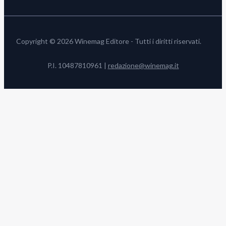
Copyright © 2026 Winemag Editore - Tutti i diritti riservati.
P.I. 10487810961 |
redazione@winemag.it