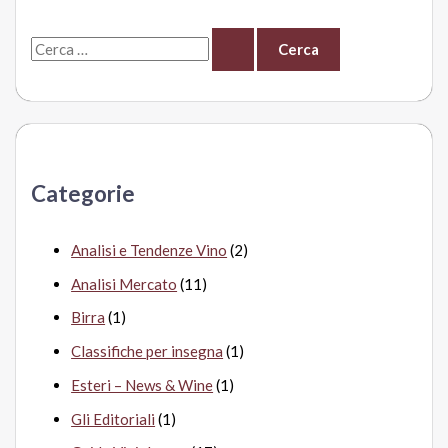
La
C
Palma
e
r
c
a
Categorie
:
Analisi e Tendenze Vino
(2)
Analisi Mercato
(11)
Birra
(1)
Classifiche per insegna
(1)
Esteri – News & Wine
(1)
Gli Editoriali
(1)