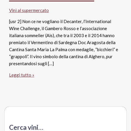
Vini al supermercato
[usr 2] Non ce ne vogliano il Decanter, l’International
Wine Challenge, il Gambero Rosso e l’associazione
italiana sommelier (Ais), che tra il 2003 e il 2014 hanno
premiato il Vermentino di Sardegna Doc Aragosta della
Cantina Santa Maria La Palma con medaglie, “bicchieri” e
“grappoli”. Il vino simbolo della cantina di Alghero, pur
presentandosi sugli […]
Vermentino
Leggi tutto »
di
Sardegna
Doc
2016
Aragosta,
Cantina
Santa
Cerca vini…
Maria