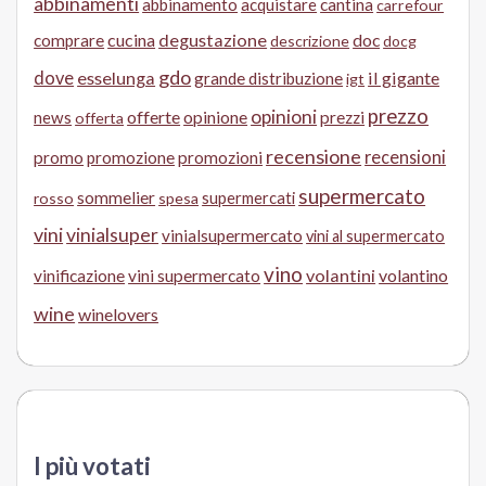
abbinamenti
abbinamento
acquistare
cantina
carrefour
cucina
degustazione
doc
comprare
descrizione
docg
gdo
dove
esselunga
il gigante
grande distribuzione
igt
prezzo
opinioni
offerte
opinione
news
prezzi
offerta
recensione
recensioni
promo
promozione
promozioni
supermercato
sommelier
supermercati
rosso
spesa
vini
vinialsuper
vinialsupermercato
vini al supermercato
vino
volantini
volantino
vinificazione
vini supermercato
wine
winelovers
I più votati