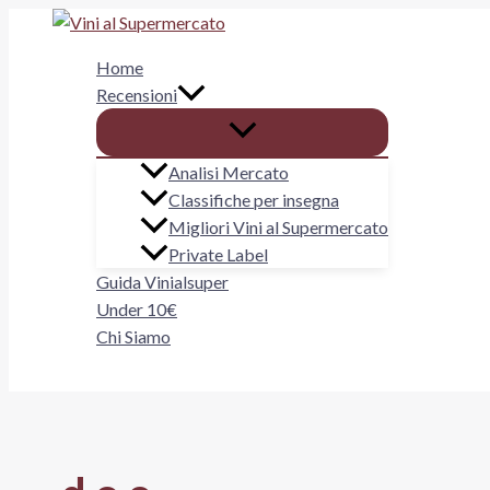
Vai
al
Home
contenuto
Recensioni
Analisi Mercato
Classifiche per insegna
Migliori Vini al Supermercato
Private Label
Guida Vinialsuper
Under 10€
Chi Siamo
Cerca