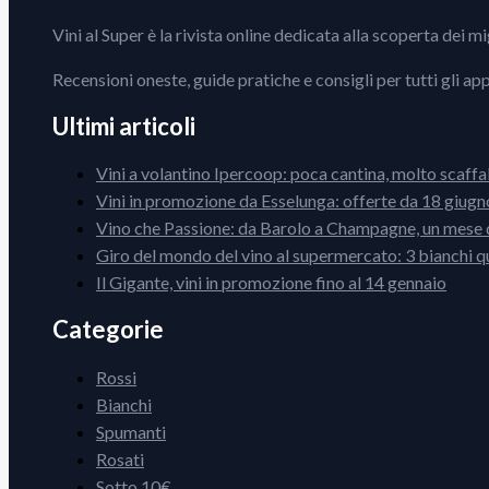
Vini al Super è la rivista online dedicata alla scoperta dei m
Recensioni oneste, guide pratiche e consigli per tutti gli ap
Ultimi articoli
Vini a volantino Ipercoop: poca cantina, molto scaffa
Vini in promozione da Esselunga: offerte da 18 giugno
Vino che Passione: da Barolo a Champagne, un mese d
Giro del mondo del vino al supermercato: 3 bianchi q
Il Gigante, vini in promozione fino al 14 gennaio
Categorie
Rossi
Bianchi
Spumanti
Rosati
Sotto 10€