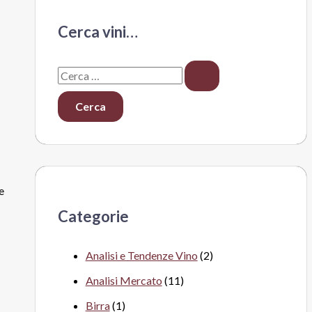
Cerca vini…
C
e
r
c
a
:
e
Categorie
Analisi e Tendenze Vino
(2)
Analisi Mercato
(11)
Birra
(1)