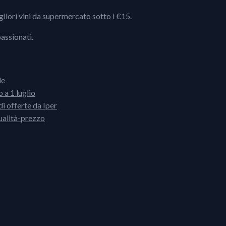
igliori vini da supermercato sotto i €15.
passionati.
le
 a 1 luglio
i offerte da Iper
ualità-prezzo