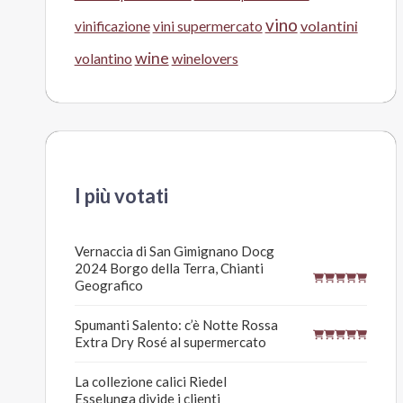
vino
volantini
vinificazione
vini supermercato
wine
volantino
winelovers
I più votati
Vernaccia di San Gimignano Docg
2024 Borgo della Terra, Chianti
Geografico
Spumanti Salento: c’è Notte Rossa
Extra Dry Rosé al supermercato
La collezione calici Riedel
Esselunga divide i clienti