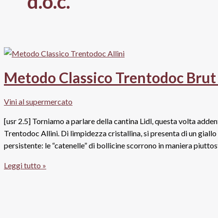
d.o.c.
Metodo Classico Trentodoc Brut A
Vini al supermercato
[usr 2.5] Torniamo a parlare della cantina Lidl, questa volta ad
Trentodoc Allini. Di limpidezza cristallina, si presenta di un giall
persistente: le “catenelle” di bollicine scorrono in maniera piuttos
Metodo
Leggi tutto »
Classico
Trentodoc
Brut
Allini,