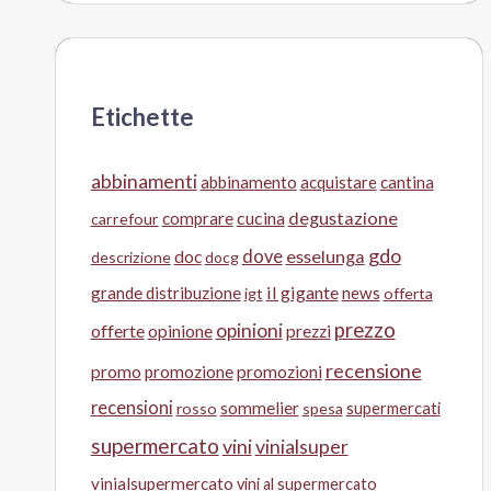
Etichette
abbinamenti
abbinamento
acquistare
cantina
cucina
degustazione
comprare
carrefour
gdo
doc
dove
esselunga
descrizione
docg
il gigante
grande distribuzione
news
igt
offerta
prezzo
opinioni
offerte
opinione
prezzi
recensione
promo
promozione
promozioni
recensioni
sommelier
supermercati
rosso
spesa
supermercato
vini
vinialsuper
vinialsupermercato
vini al supermercato