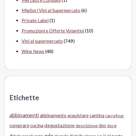
Migliori Vini al Supermercato
(6)
Private Label
(1)
Promozioni e Offerte Volantini
(10)
Vini al supermercato
(749)
Wine News
(48)
Etichette
abbinamenti
abbinamento
acquistare
cantina
carrefour
cucina
degustazione
doc
comprare
descrizione
docg
gdo
dove
esselunga
il gigante