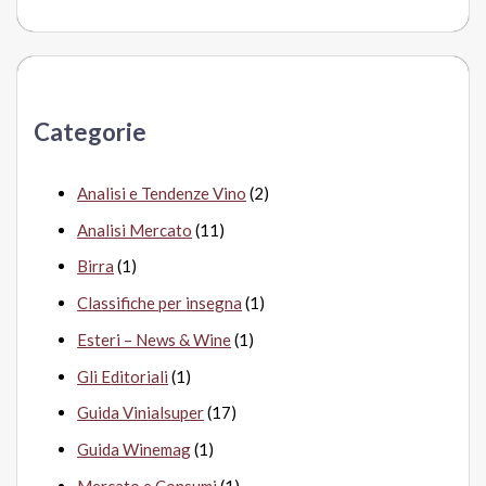
e
r
c
a
Categorie
:
Analisi e Tendenze Vino
(2)
Analisi Mercato
(11)
Birra
(1)
Classifiche per insegna
(1)
Esteri – News & Wine
(1)
Gli Editoriali
(1)
Guida Vinialsuper
(17)
Guida Winemag
(1)
Mercato e Consumi
(1)