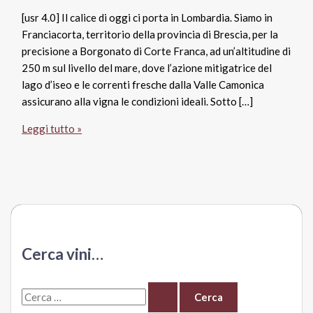
[usr 4.0] Il calice di oggi ci porta in Lombardia. Siamo in
Franciacorta, territorio della provincia di Brescia, per la
precisione a Borgonato di Corte Franca, ad un’altitudine di
250 m sul livello del mare, dove l’azione mitigatrice del
lago d’iseo e le correnti fresche dalla Valle Camonica
assicurano alla vigna le condizioni ideali. Sotto […]
Franciacorta
Leggi tutto »
Docg
Cuvée
Imperiale
Brut,
Guido
Berlucchi
Cerca vini…
C