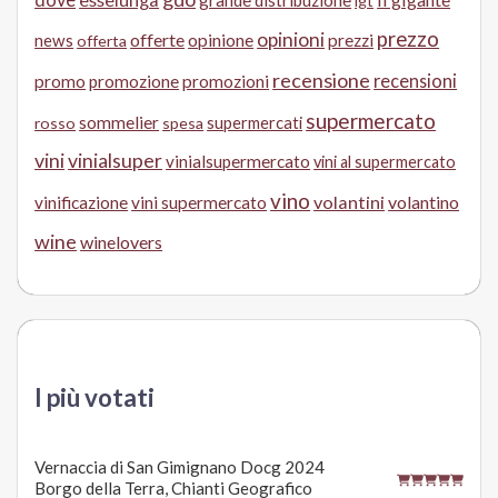
grande distribuzione
igt
prezzo
opinioni
offerte
opinione
news
prezzi
offerta
recensione
recensioni
promo
promozione
promozioni
supermercato
sommelier
supermercati
rosso
spesa
vini
vinialsuper
vinialsupermercato
vini al supermercato
vino
volantini
volantino
vinificazione
vini supermercato
wine
winelovers
I più votati
Vernaccia di San Gimignano Docg 2024
Borgo della Terra, Chianti Geografico