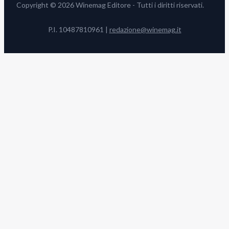
Copyright © 2026 Winemag Editore - Tutti i diritti riservati.
P.I. 10487810961 |
redazione@winemag.it