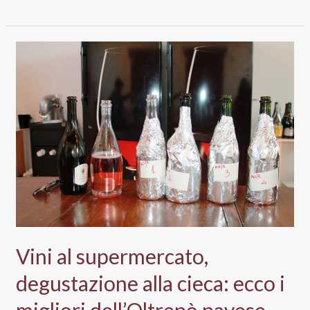
di
Pantelleria
Doc
2013
Nabil,
Miceli
Vini al supermercato,
degustazione alla cieca: ecco i
migliori dell’Oltrepò pavese