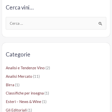
migliori
Cerca vini…
dell’Oltrepò
pavese
C
e
r
c
a
Categorie
:
Analisi e Tendenze Vino
(2)
Analisi Mercato
(11)
Birra
(1)
Classifiche per insegna
(1)
Esteri – News & Wine
(1)
Gli Editoriali
(1)