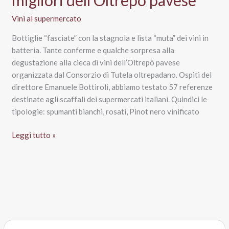
Vini al supermercato
Bottiglie “fasciate” con la stagnola e lista “muta” dei vini in
batteria. Tante conferme e qualche sorpresa alla
degustazione alla cieca di vini dell’Oltrepò pavese
organizzata dal Consorzio di Tutela oltrepadano. Ospiti del
direttore Emanuele Bottiroli, abbiamo testato 57 referenze
destinate agli scaffali dei supermercati italiani. Quindici le
tipologie: spumanti bianchi, rosati, Pinot nero vinificato
Vini
Leggi tutto »
al
supermercato,
degustazione
alla
cieca:
ecco
i