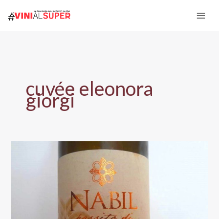
Vai
al
contenuto
cuvée eleonora
giorgi