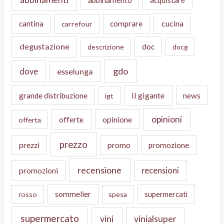
cucina
cantina
comprare
carrefour
degustazione
doc
descrizione
docg
gdo
dove
esselunga
il gigante
grande distribuzione
news
igt
opinioni
offerte
opinione
offerta
prezzo
prezzi
promo
promozione
recensione
recensioni
promozioni
sommelier
supermercati
rosso
spesa
supermercato
vini
vinialsuper