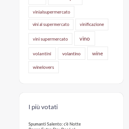
vinialsupermercato
vinificazione
vini al supermercato
vino
vini supermercato
wine
volantini
volantino
winelovers
I più votati
Spumanti Salento: c’è Notte