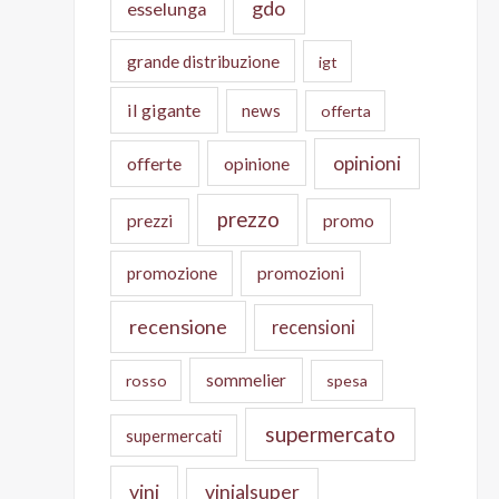
gdo
esselunga
grande distribuzione
igt
il gigante
news
offerta
opinioni
offerte
opinione
prezzo
prezzi
promo
promozione
promozioni
recensione
recensioni
sommelier
rosso
spesa
supermercato
supermercati
vini
vinialsuper