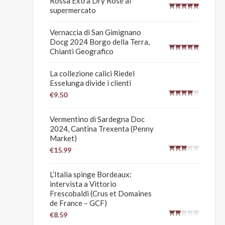
Rossa Extra Dry Rosé al
supermercato
Vernaccia di San Gimignano
Docg 2024 Borgo della Terra,
Chianti Geografico
La collezione calici Riedel
Esselunga divide i clienti
€9.50
Vermentino di Sardegna Doc
2024, Cantina Trexenta (Penny
Market)
€15.99
L’Italia spinge Bordeaux:
intervista a Vittorio
Frescobaldi (Crus et Domaines
de France – GCF)
€8.59