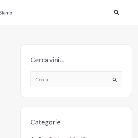
Cerca
 Siamo
Cerca vini…
C
e
r
c
a
Categorie
: