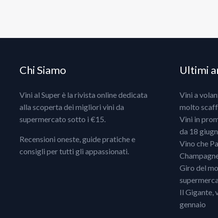
Chi Siamo
Ultimi ar
Vini al Super è la rivista online dedicata
Vini a vola
alla scoperta dei migliori vini da
molto scaff
supermercato sotto i €15.
Vini in pro
da 18 giugno
Recensioni oneste, guide pratiche e
Vino che Pa
consigli per tutti gli appassionati.
Champagne, 
Giro del mo
supermercat
Il Gigante, 
gennaio