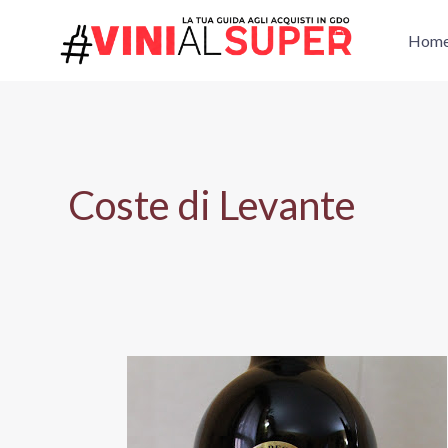
Vai
al
Hom
contenuto
Coste di Levante