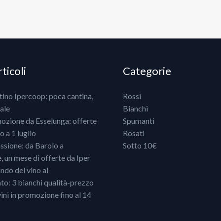
ticoli
Categorie
ntino Ipercoop: poca cantina,
Rossi
ale
Bianchi
mozione da Esselunga: offerte
Spumanti
 a 1 luglio
Rosati
ssione: da Barolo a
Sotto 10€
un mese di offerte da Iper
ndo del vino al
o: 3 bianchi qualità-prezzo
vini in promozione fino al 14