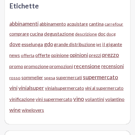
Etichette
abbinamenti
abbinamento
acquistare
cantina
carrefour
cucina
degustazione
doc
comprare
descrizione
docg
gdo
dove
esselunga
il gigante
grande distribuzione
igt
prezzo
opinioni
offerte
opinione
news
prezzi
offerta
recensione
recensioni
promo
promozione
promozioni
supermercato
sommelier
supermercati
rosso
spesa
vini
vinialsuper
vinialsupermercato
vini al supermercato
vino
volantini
volantino
vinificazione
vini supermercato
wine
winelovers