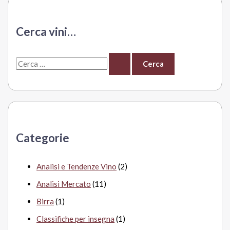
Chenet
Cerca vini…
C
e
r
c
a
Categorie
:
Analisi e Tendenze Vino
(2)
Analisi Mercato
(11)
Birra
(1)
Classifiche per insegna
(1)