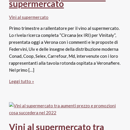
supermercato
Vini al supermercato
Primo trimestre a rallentatore per il vino al supermercato.
Lo rivela ricerca completa “Circana (ex IRI) per Vinitaly“,
presentata oggi a Verona con i commenti e le proposte di
Federvini, Uiv e delle insegne della distribuzione moderna
Conad, Coop, Selex, Carrefour, Md, intervenute con i loro
rappresentanti alla tavola rotonda ospitata a Veronafiere.
Nel primo […]
La
Leggi tutto »
Gdo
a
Vinitaly
2023:
primo
trimestre
Vini al supermercato tra
a