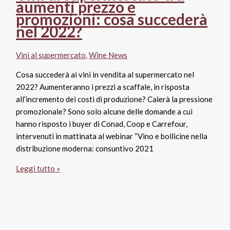
aumenti prezzo e
rallentatore
promozioni: cosa succederà
per
nel 2022?
il
vino
Vini al supermercato
,
Wine News
al
supermercato
Cosa succederà ai vini in vendita al supermercato nel
2022? Aumenteranno i prezzi a scaffale, in risposta
all’incremento dei costi di produzione? Calerà la pressione
promozionale? Sono solo alcune delle domande a cui
hanno risposto i buyer di Conad, Coop e Carrefour,
intervenuti in mattinata al webinar “Vino e bollicine nella
distribuzione moderna: consuntivo 2021
Vini
Leggi tutto »
al
supermercato
tra
aumenti
prezzo