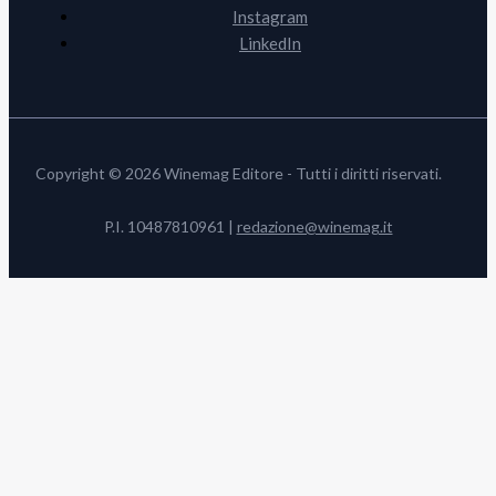
Instagram
LinkedIn
Copyright © 2026 Winemag Editore - Tutti i diritti riservati.
P.I. 10487810961 |
redazione@winemag.it