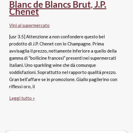
i
Blanc de Blancs Brut, J.P.
supermercati
Chenet
aprono
le
Vini al supermercato
porte
alle
[usr 3.5] Attenzione a non confondere questo bel
etichette
prodotto di J.P. Chenet con lo Champagne. Prima
Horeca
avvisaglia il prezzo, nettamente inferiore a quello della
gamma di “bollicine francesi” presenti nei supermercati
italiani. Uno sparkling wine che dà comunque
soddisfazioni. Soprattutto nel rapporto qualità prezzo.
Gran bell’affare se in promozione. Giallo paglierino con
riflessi oro, il
Blanc
Leggi tutto »
de
Blancs
Brut,
J.P.