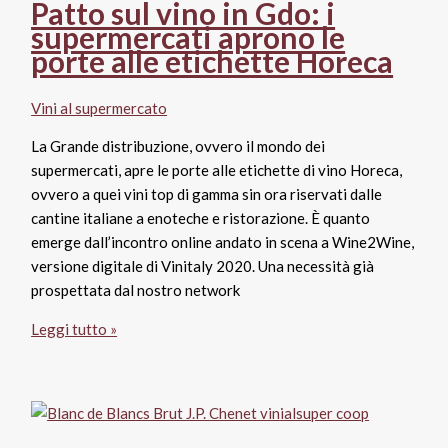
Patto sul vino in Gdo: i
e
supermercati aprono le
promozioni:
porte alle etichette Horeca
cosa
succederà
Vini al supermercato
nel
2022?
La Grande distribuzione, ovvero il mondo dei
supermercati, apre le porte alle etichette di vino Horeca,
ovvero a quei vini top di gamma sin ora riservati dalle
cantine italiane a enoteche e ristorazione. È quanto
emerge dall’incontro online andato in scena a Wine2Wine,
versione digitale di Vinitaly 2020. Una necessità già
prospettata dal nostro network
Patto
Leggi tutto »
sul
vino
in
Gdo: