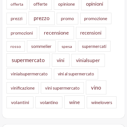
opinioni
offerte
opinione
offerta
prezzo
prezzi
promo
promozione
recensione
recensioni
promozioni
sommelier
supermercati
rosso
spesa
supermercato
vini
vinialsuper
vinialsupermercato
vini al supermercato
vino
vinificazione
vini supermercato
wine
volantini
volantino
winelovers