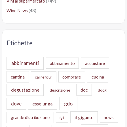
Vini al supermercato
(749)
Wine News
(48)
Etichette
abbinamenti
abbinamento
acquistare
cucina
cantina
comprare
carrefour
degustazione
doc
descrizione
docg
gdo
dove
esselunga
il gigante
grande distribuzione
news
igt