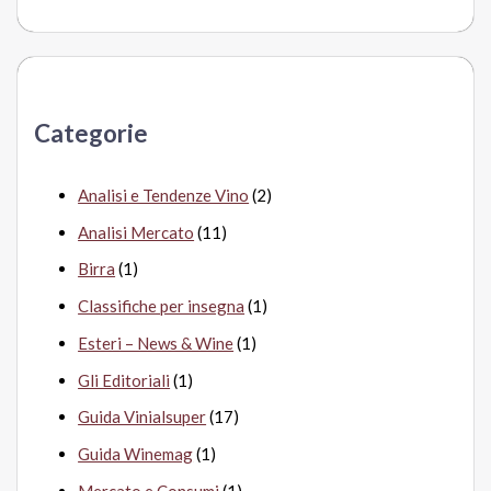
e
r
c
a
Categorie
:
Analisi e Tendenze Vino
(2)
Analisi Mercato
(11)
Birra
(1)
Classifiche per insegna
(1)
Esteri – News & Wine
(1)
Gli Editoriali
(1)
Guida Vinialsuper
(17)
Guida Winemag
(1)
Mercato e Consumi
(1)