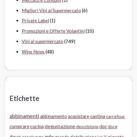
Migliori Vini al Supermercato
(6)
Private Label
(1)
Promozioni e Offerte Volantini
(10)
Vini al supermercato
(749)
Wine News
(48)
Etichette
abbinamenti
abbinamento
acquistare
cantina
carrefour
cucina
degustazione
doc
comprare
descrizione
docg
gdo
dove
esselunga
il gigante