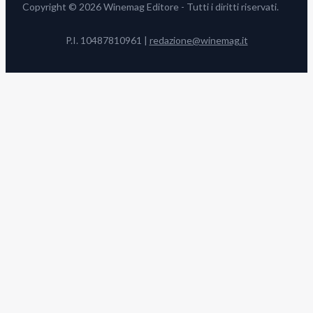
Copyright © 2026 Winemag Editore - Tutti i diritti riservati.
P.I. 10487810961 |
redazione@winemag.it