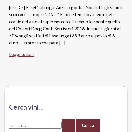
[usr 3.5] Esse(l’)allunga. Anzi, lo gonfia. Non tutti gli sconti
sono veri e propri “affari”. E’ bene tenerlo a mente nelle
corsie del vino al supermercato. Esempio lampante quello
del Chianti Docg Conti Serristori 2016. In questi giorni al
50% sugli scaffali di Esselunga (2,99 euro al posto di 6
euro). Un prezzo che pare […]
Chianti
Leggi tutto »
Docg
2016,
Conti
Serristori
Cerca vini…
C