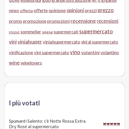
grande distribuzione
igt
prezzo
opinioni
offerte
opinione
news
prezzi
offerta
recensione
recensioni
promo
promozione
promozioni
supermercato
sommelier
supermercati
rosso
spesa
vini
vinialsuper
vinialsupermercato
vini al supermercato
vino
volantini
volantino
vinificazione
vini supermercato
wine
winelovers
I più votati
Spumanti Salento: c’è Notte Rossa Extra
Dry Rosé al supermercato