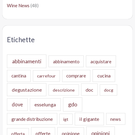
Wine News
(48)
Etichette
abbinamenti
abbinamento
acquistare
cucina
cantina
comprare
carrefour
degustazione
doc
descrizione
docg
gdo
dove
esselunga
il gigante
grande distribuzione
news
igt
opinioni
offerte
opinione
offerta