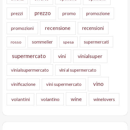
prezzo
prezzi
promo
promozione
recensione
recensioni
promozioni
sommelier
supermercati
rosso
spesa
supermercato
vini
vinialsuper
vinialsupermercato
vini al supermercato
vino
vinificazione
vini supermercato
wine
volantini
volantino
winelovers