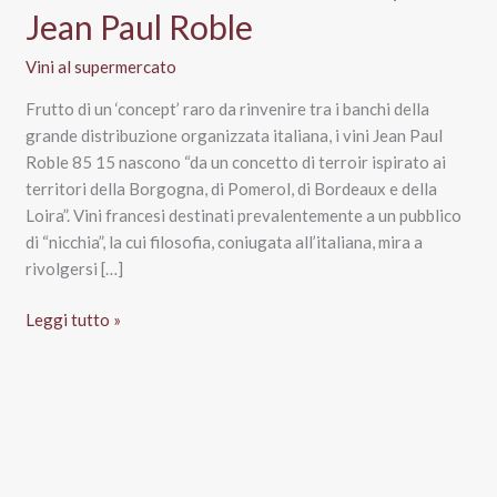
Jean Paul Roble
Vini al supermercato
Frutto di un ‘concept’ raro da rinvenire tra i banchi della
grande distribuzione organizzata italiana, i vini Jean Paul
Roble 85 15 nascono “da un concetto di terroir ispirato ai
territori della Borgogna, di Pomerol, di Bordeaux e della
Loira”. Vini francesi destinati prevalentemente a un pubblico
di “nicchia”, la cui filosofia, coniugata all’italiana, mira a
rivolgersi […]
Refosco
Leggi tutto »
dal
Peduncolo
Rosso
Friuli
Colli
Orientali