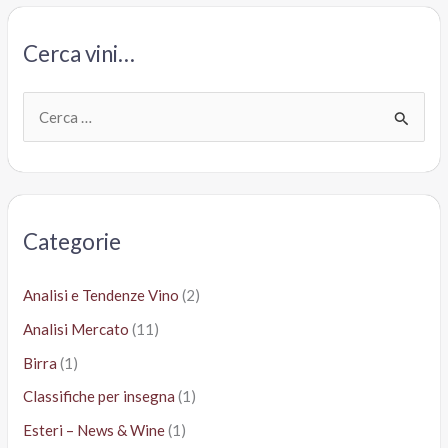
2014,
Jean
Cerca vini…
Paul
Roble
C
e
r
c
a
Categorie
:
Analisi e Tendenze Vino
(2)
Analisi Mercato
(11)
Birra
(1)
Classifiche per insegna
(1)
Esteri – News & Wine
(1)