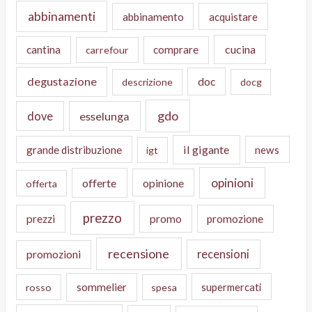
abbinamenti
abbinamento
acquistare
cucina
cantina
comprare
carrefour
degustazione
doc
descrizione
docg
gdo
dove
esselunga
il gigante
grande distribuzione
news
igt
opinioni
offerte
opinione
offerta
prezzo
prezzi
promo
promozione
recensione
recensioni
promozioni
sommelier
supermercati
rosso
spesa