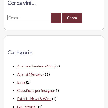
Cerca vini…
Chiarli
C
e
r
c
a
Categorie
:
Analisi e Tendenze Vino
(2)
Analisi Mercato
(11)
Birra
(1)
Classifiche per insegna
(1)
Esteri – News & Wine
(1)
Gli Editoriali
(1)