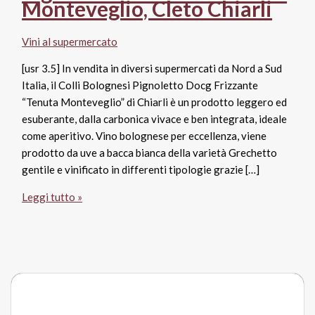
Monteveglio, Cleto Chiarli
Vini al supermercato
[usr 3.5] In vendita in diversi supermercati da Nord a Sud
Italia, il Colli Bolognesi Pignoletto Docg Frizzante
“Tenuta Monteveglio” di Chiarli è un prodotto leggero ed
esuberante, dalla carbonica vivace e ben integrata, ideale
come aperitivo. Vino bolognese per eccellenza, viene
prodotto da uve a bacca bianca della varietà Grechetto
gentile e vinificato in differenti tipologie grazie […]
Colli
Leggi tutto »
Bolognesi
Docg
Pignoletto
Frizzante
Tenuta
Monteveglio,
Cleto