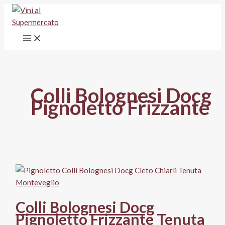
Vai
al
contenuto
Colli Bolognesi Docg
Pignoletto Frizzante
Colli Bolognesi Docg
Pignoletto Frizzante Tenuta