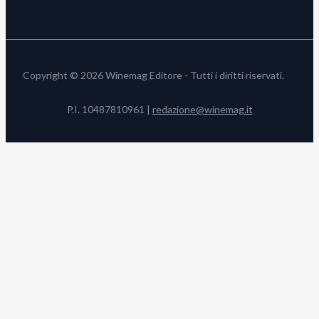
Copyright © 2026 Winemag Editore - Tutti i diritti riservati.
P.I. 10487810961 |
redazione@winemag.it