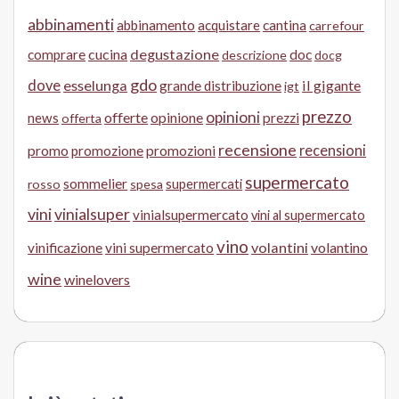
abbinamenti
abbinamento
acquistare
cantina
carrefour
cucina
degustazione
doc
comprare
descrizione
docg
gdo
dove
esselunga
il gigante
grande distribuzione
igt
prezzo
opinioni
offerte
opinione
news
prezzi
offerta
recensione
recensioni
promo
promozione
promozioni
supermercato
sommelier
supermercati
rosso
spesa
vini
vinialsuper
vinialsupermercato
vini al supermercato
vino
volantini
volantino
vinificazione
vini supermercato
wine
winelovers