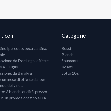
ticoli
Categorie
ntino Ipercoop: poca cantina,
Rossi
ale
Bianchi
mozione da Esselunga: offerte
Spumanti
 a 1 luglio
Rosati
ssione: da Barolo a
Sotto 10€
un mese di offerte da Iper
ndo del vino al
o: 3 bianchi qualità-prezzo
vini in promozione fino al 14