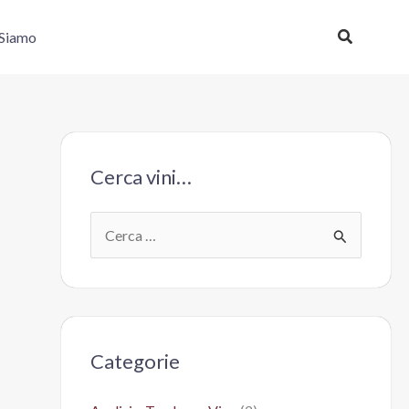
Cerca
 Siamo
Cerca vini…
C
e
r
c
a
Categorie
: