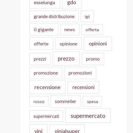
gdo
esselunga
grande distribuzione
igt
il gigante
news
offerta
opinioni
offerte
opinione
prezzo
prezzi
promo
promozione
promozioni
recensione
recensioni
sommelier
rosso
spesa
supermercato
supermercati
vini
vinialsuper