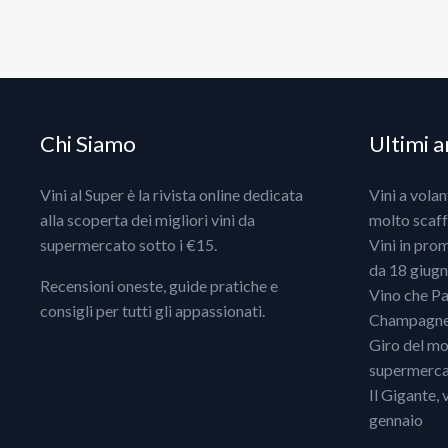
Chi Siamo
Ultimi ar
Vini al Super è la rivista online dedicata
Vini a vola
alla scoperta dei migliori vini da
molto scaff
supermercato sotto i €15.
Vini in pro
da 18 giugno
Recensioni oneste, guide pratiche e
Vino che Pa
consigli per tutti gli appassionati.
Champagne, 
Giro del mo
supermercat
Il Gigante, 
gennaio