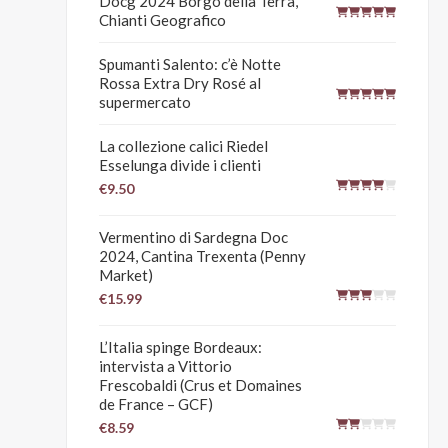
Docg 2024 Borgo della Terra,
Chianti Geografico
Spumanti Salento: c’è Notte
Rossa Extra Dry Rosé al
supermercato
La collezione calici Riedel
Esselunga divide i clienti
€9.50
Vermentino di Sardegna Doc
2024, Cantina Trexenta (Penny
Market)
€15.99
L’Italia spinge Bordeaux:
intervista a Vittorio
Frescobaldi (Crus et Domaines
de France – GCF)
€8.59