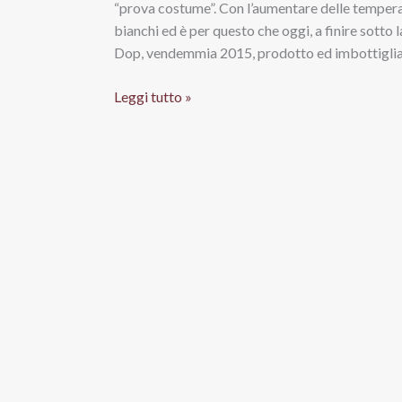
“prova costume”. Con l’aumentare delle tempera
bianchi ed è per questo che oggi, a finire sotto 
Dop, vendemmia 2015, prodotto ed imbottiglia
Falerio
Leggi tutto »
Pecorino
Dop
2015,
Ciù
Ciù