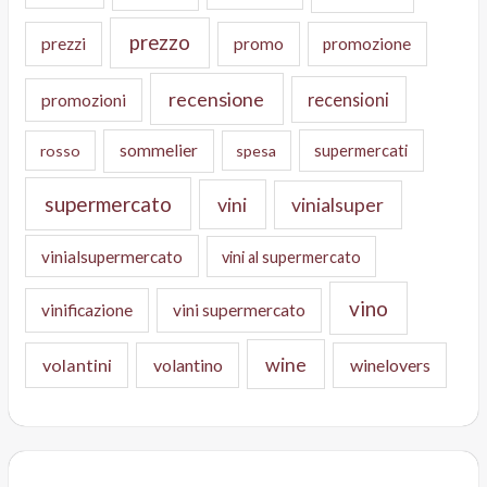
prezzo
prezzi
promo
promozione
recensione
recensioni
promozioni
sommelier
supermercati
rosso
spesa
supermercato
vini
vinialsuper
vinialsupermercato
vini al supermercato
vino
vinificazione
vini supermercato
wine
volantini
volantino
winelovers