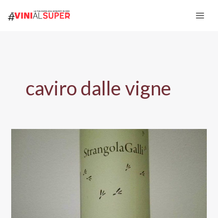
Vai
al
contenuto
caviro dalle vigne