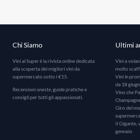
Chi Siamo
Ultimi ar
Vini al Super è la rivista online dedicata
Vini a vola
alla scoperta dei migliori vini da
molto scaff
supermercato sotto i €15.
Vini in pro
da 18 giugno
Recensioni oneste, guide pratiche e
Vino che Pa
consigli per tutti gli appassionati.
Champagne, 
Giro del mo
supermercat
Il Gigante, 
gennaio