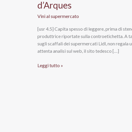
d’Arques
Vini al supermercato
[usr 4.5] Capita spesso di leggere, prima di sten
produttrice riportate sulla controetichetta. A ta
sugli scaffali dei supermercati Lidl, non regala
attenta analisi sul web, il sito tedesco […]
L’Impertinente
Leggi tutto »
Crémant
de
Limoux
Aoc
Brut,
Sieur
d’Arques