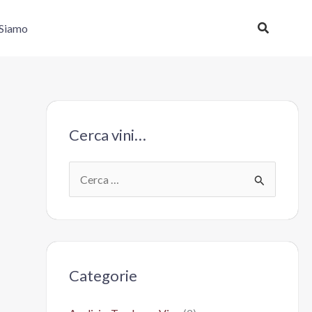
Cerca
 Siamo
Cerca vini…
C
e
r
c
a
Categorie
: