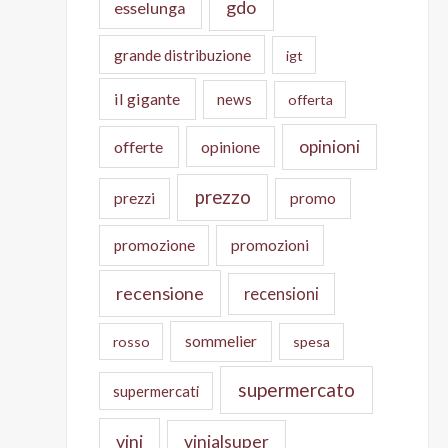
gdo
esselunga
grande distribuzione
igt
il gigante
news
offerta
opinioni
offerte
opinione
prezzo
prezzi
promo
promozione
promozioni
recensione
recensioni
sommelier
rosso
spesa
supermercato
supermercati
vini
vinialsuper