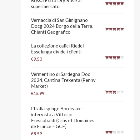
Rossa Extra Dry Rosé al
supermercato
Vernaccia di San Gimignano
Docg 2024 Borgo della Terra,
Chianti Geografico
La collezione calici Riedel
Esselunga divide i clienti
€9.50
Vermentino di Sardegna Doc
2024, Cantina Trexenta (Penny
Market)
€15.99
L’Italia spinge Bordeaux:
intervista a Vittorio
Frescobaldi (Crus et Domaines
de France – GCF)
€8.59