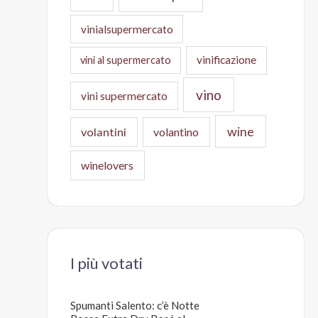
vinialsupermercato
vinificazione
vini al supermercato
vino
vini supermercato
wine
volantini
volantino
winelovers
I più votati
Spumanti Salento: c’è Notte