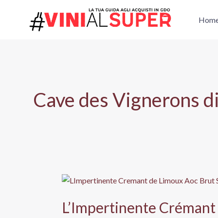
Vai
al
Hom
contenuto
Cave des Vignerons di
L’Impertinente Crémant 