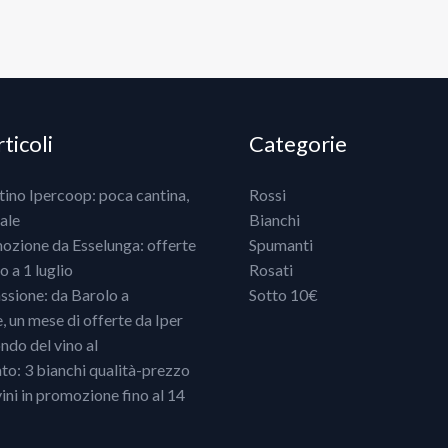
ticoli
Categorie
ntino Ipercoop: poca cantina,
Rossi
ale
Bianchi
mozione da Esselunga: offerte
Spumanti
 a 1 luglio
Rosati
ssione: da Barolo a
Sotto 10€
un mese di offerte da Iper
ndo del vino al
o: 3 bianchi qualità-prezzo
vini in promozione fino al 14