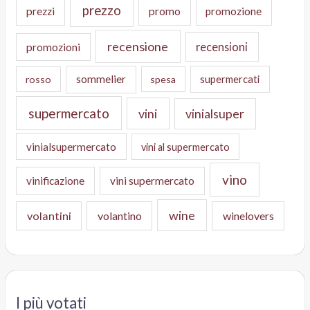
prezzo
prezzi
promo
promozione
recensione
recensioni
promozioni
sommelier
supermercati
rosso
spesa
supermercato
vini
vinialsuper
vinialsupermercato
vini al supermercato
vino
vinificazione
vini supermercato
wine
volantini
volantino
winelovers
I più votati