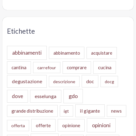
Etichette
abbinamenti
abbinamento
acquistare
cucina
cantina
comprare
carrefour
degustazione
doc
descrizione
docg
gdo
dove
esselunga
il gigante
grande distribuzione
news
igt
opinioni
offerte
opinione
offerta