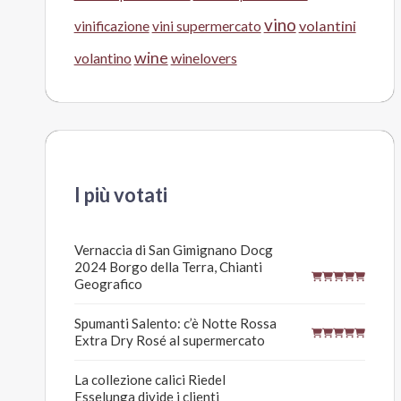
vino
volantini
vinificazione
vini supermercato
wine
volantino
winelovers
I più votati
Vernaccia di San Gimignano Docg
2024 Borgo della Terra, Chianti
Geografico
Spumanti Salento: c’è Notte Rossa
Extra Dry Rosé al supermercato
La collezione calici Riedel
Esselunga divide i clienti