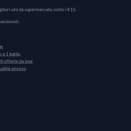
igliori vini da supermercato sotto i €15.
passionati.
le
 a 1 luglio
i offerte da Iper
ualità-prezzo