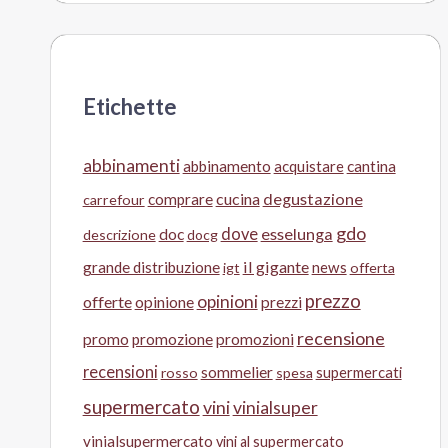
Etichette
abbinamenti
abbinamento
acquistare
cantina
cucina
degustazione
comprare
carrefour
gdo
doc
dove
esselunga
descrizione
docg
il gigante
grande distribuzione
news
igt
offerta
prezzo
opinioni
offerte
opinione
prezzi
recensione
promo
promozione
promozioni
recensioni
sommelier
supermercati
rosso
spesa
supermercato
vini
vinialsuper
vinialsupermercato
vini al supermercato