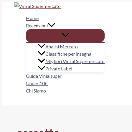
Vai
al
Home
contenuto
Recensioni
Analisi Mercato
Classifiche per insegna
Migliori Vini al Supermercato
Private Label
Guida Vinialsuper
Under 10€
Chi Siamo
Cerca