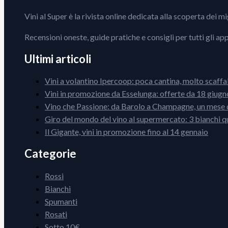
Vini al Super è la rivista online dedicata alla scoperta dei m
Recensioni oneste, guide pratiche e consigli per tutti gli ap
Ultimi articoli
Vini a volantino Ipercoop: poca cantina, molto scaffa
Vini in promozione da Esselunga: offerte da 18 giugno
Vino che Passione: da Barolo a Champagne, un mese d
Giro del mondo del vino al supermercato: 3 bianchi q
Il Gigante, vini in promozione fino al 14 gennaio
Categorie
Rossi
Bianchi
Spumanti
Rosati
Sotto 10€