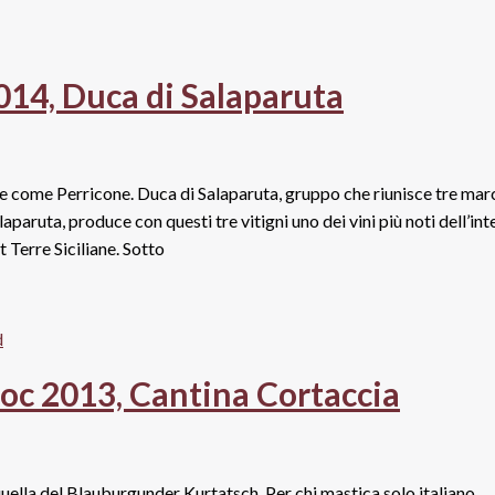
2014, Duca di Salaparuta
he come Perricone. Duca di Salaparuta, gruppo che riunisce tre mar
laparuta, produce con questi tre vitigni uno dei vini più noti dell’int
 Terre Siciliane. Sotto
Doc 2013, Cantina Cortaccia
uella del Blauburgunder Kurtatsch. Per chi mastica solo italiano,