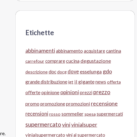
Etichette
abbinamenti
abbinamento
acquistare
cantina
cucina
degustazione
comprare
carrefour
gdo
doc
dove
esselunga
descrizione
docg
il gigante
grande distribuzione
news
igt
offerta
prezzo
opinioni
offerte
opinione
prezzi
recensione
promo
promozione
promozioni
recensioni
sommelier
supermercati
rosso
spesa
supermercato
vini
vinialsuper
re.
vinialsupermercato
vini al supermercato