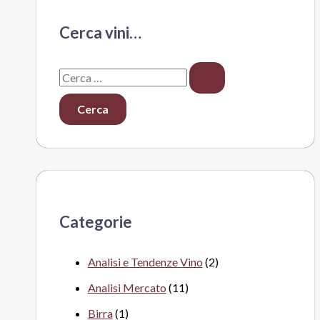
Cerca vini…
C
e
r
c
a
:
Categorie
Analisi e Tendenze Vino
(2)
Analisi Mercato
(11)
Birra
(1)