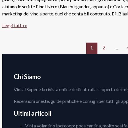
Salaparuta
aiutano le scritte Pinot Nero (Blau burgunder, appunto) e Cortaccia
marketing del vino a parte, quel che conta è il contenuto. E il B
Pinot
Leggi tutto »
Nero
Sudtirol
Alto
1
2
…
Adige
Doc
2013,
Cantina
Chi Siamo
Cortaccia
Vini al Super è la rivista online dedicata alla scoperta dei m
Recensioni oneste, guide pratiche e consigli per tutti gli ap
Ultimi articoli
Vini a volantino Ipercoop: poca cantina, molto scaffa