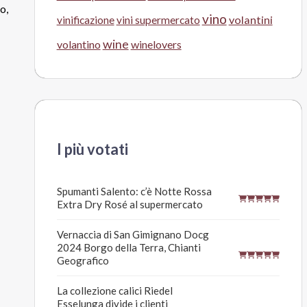
o,
vino
volantini
vinificazione
vini supermercato
wine
volantino
winelovers
I più votati
Spumanti Salento: c’è Notte Rossa
Extra Dry Rosé al supermercato
Vernaccia di San Gimignano Docg
2024 Borgo della Terra, Chianti
Geografico
La collezione calici Riedel
Esselunga divide i clienti