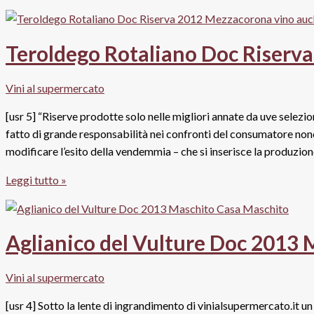
Superiore
Doc
Ripasso
Teroldego Rotaliano Doc Riserv
Valdimezzo
2014,
Vini al supermercato
Sartori
[usr 5] “Riserve prodotte solo nelle migliori annate da uve selezi
fatto di grande responsabilità nei confronti del consumatore nonc
modificare l’esito della vendemmia – che si inserisce la produzi
Teroldego
Leggi tutto »
Rotaliano
Doc
Riserva
Aglianico del Vulture Doc 2013 
2012,
Mezzacorona
Vini al supermercato
[usr 4] Sotto la lente di ingrandimento di vinialsupermercato.it u