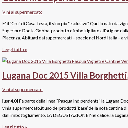
Igp
2014,
Vini al supermercato
Grifo
Ruvo
E’ il “Cru” di Casa Testa, il vino più “esclusivo”. Quello nato da 
Superiore Doc la Gobba, prodotto e imbottigliato all’origine dalla
Piacenza. Abituati dai supermercati – specie nel Nord Italia – a v
Gutturnio
Leggi tutto »
Superiore
Doc
2011
Lugana Doc 2015 Villa Borghetti
La
Gobba,
Vini al supermercato
Testa
[usr 4.0] Fa parte della linea “Pasqua Indipendents” la Lugana Doc
vinialsupermercato.it uno dei prodotti ‘base’ della nota cantina di 
dall’imbottigliamento. LA DEGUSTAZIONE Nel calice, la Lugana 
Lugana
Leggi tutto »