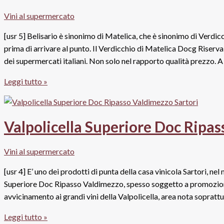
Rossa:
Vini al supermercato
i
migliori
[usr 5] Belisario è sinonimo di Matelica, che è sinonimo di Verdi
abbinamenti
prima di arrivare al punto. Il Verdicchio di Matelica Docg Riserva
dei supermercati italiani. Non solo nel rapporto qualità prezzo. 
Verdicchio
Leggi tutto »
di
Matelica
Docg
Valpolicella Superiore Doc Ripas
Riserva
2013
Vini al supermercato
Cambrugiano,
Belisario
[usr 4] E’ uno dei prodotti di punta della casa vinicola Sartori, n
Superiore Doc Ripasso Valdimezzo, spesso soggetto a promozioni 
avvicinamento ai grandi vini della Valpolicella, area nota soprattu
Valpolicella
Leggi tutto »