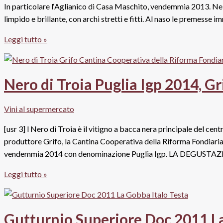
In particolare l‘Aglianico di Casa Maschito, vendemmia 2013. Nel c
limpido e brillante, con archi stretti e fitti. Al naso le premesse 
Aglianico
Leggi tutto »
del
Vulture
Doc
Nero di Troia Puglia Igp 2014, G
2013
Maschito,
Vini al supermercato
Casa
Maschito
[usr 3] l Nero di Troia è il vitigno a bacca nera principale del cent
produttore Grifo, la Cantina Cooperativa della Riforma Fondiaria d
vendemmia 2014 con denominazione Puglia Igp. LA DEGUSTAZI
Nero
Leggi tutto »
di
Troia
Puglia
Gutturnio Superiore Doc 2011 L