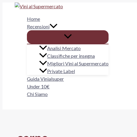
Vai
al
Home
contenuto
Recensioni
Analisi Mercato
Classifiche per insegna
Migliori Vini al Supermercato
Private Label
Guida Vinialsuper
Under 10€
Chi Siamo
Cerca