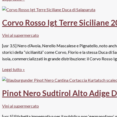
Doc
2015
Villa
Corvo Rosso Igt Terre Siciliane 
Borghetti,
Pasqua
Vini al supermercato
[usr 3.5] Nero d’Avola, Nerello Mascalese e Pignatello, noto anc
storici della “sicilianità” come Corvo, Florio e la stessa Duca di Sa
isola, commercializzati in grande distribuzione: il Corvo Rosso Igt
Corvo
Leggi tutto »
Rosso
Igt
Terre
Pinot Nero Sudtirol Alto Adige 
Siciliane
2014,
Vini al supermercato
Duca
di
[usr 5] Etichetta impegnativa per il pubblico non ‘germanofono’, q