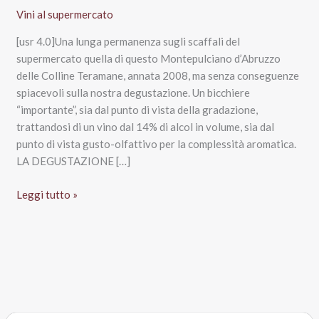
Vini al supermercato
[usr 4.0]Una lunga permanenza sugli scaffali del
supermercato quella di questo Montepulciano d’Abruzzo
delle Colline Teramane, annata 2008, ma senza conseguenze
spiacevoli sulla nostra degustazione. Un bicchiere
“importante”, sia dal punto di vista della gradazione,
trattandosi di un vino dal 14% di alcol in volume, sia dal
punto di vista gusto-olfattivo per la complessità aromatica.
LA DEGUSTAZIONE […]
Montepulciano
Leggi tutto »
d’Abruzzo
Colline
Teramane
Docg
2008,
Rocca
dei