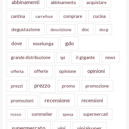
abbinamenti
abbinamento
acquistare
cucina
cantina
comprare
carrefour
degustazione
doc
descrizione
docg
gdo
dove
esselunga
il gigante
grande distribuzione
news
igt
opinioni
offerte
opinione
offerta
prezzo
prezzi
promo
promozione
recensione
recensioni
promozioni
sommelier
supermercati
rosso
spesa
supermercato
vini
vinialsuper