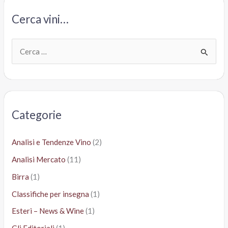
Bottari
Cerca vini…
C
e
r
c
a
Categorie
:
Analisi e Tendenze Vino
(2)
Analisi Mercato
(11)
Birra
(1)
Classifiche per insegna
(1)
Esteri – News & Wine
(1)