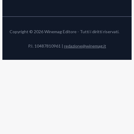
Copyright © 2026 Winemag Editore - Tutti i diritti riservati.
P.I. 10487810961 |
redazione@winemag.it