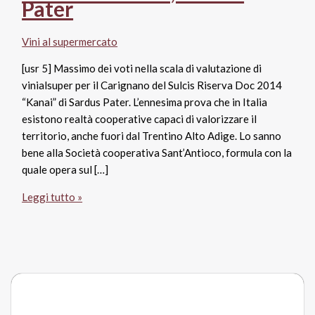
Pater
Vini al supermercato
[usr 5] Massimo dei voti nella scala di valutazione di
vinialsuper per il Carignano del Sulcis Riserva Doc 2014
“Kanai” di Sardus Pater. L’ennesima prova che in Italia
esistono realtà cooperative capaci di valorizzare il
territorio, anche fuori dal Trentino Alto Adige. Lo sanno
bene alla Società cooperativa Sant’Antioco, formula con la
quale opera sul […]
Carignano
Leggi tutto »
del
Sulcis
Riserva
Doc
2014
Kanai,
Sardus