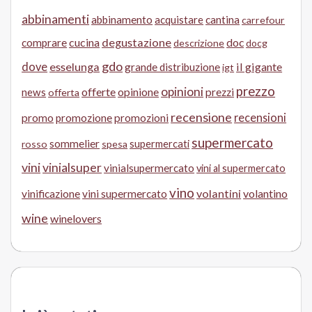
abbinamenti
abbinamento
acquistare
cantina
carrefour
cucina
degustazione
doc
comprare
descrizione
docg
gdo
dove
esselunga
il gigante
grande distribuzione
igt
prezzo
opinioni
offerte
opinione
news
prezzi
offerta
recensione
recensioni
promo
promozione
promozioni
supermercato
sommelier
supermercati
rosso
spesa
vini
vinialsuper
vinialsupermercato
vini al supermercato
vino
volantini
volantino
vinificazione
vini supermercato
wine
winelovers