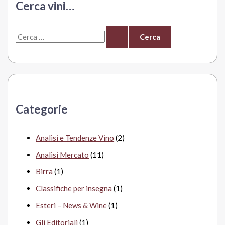
Cerca vini…
Pater
C
e
r
c
a
Categorie
:
Analisi e Tendenze Vino
(2)
Analisi Mercato
(11)
Birra
(1)
Classifiche per insegna
(1)
Esteri – News & Wine
(1)
Gli Editoriali
(1)