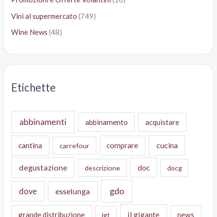
Vini al supermercato
(749)
Wine News
(48)
Etichette
abbinamenti
abbinamento
acquistare
cucina
cantina
comprare
carrefour
degustazione
doc
descrizione
docg
gdo
dove
esselunga
il gigante
grande distribuzione
news
igt