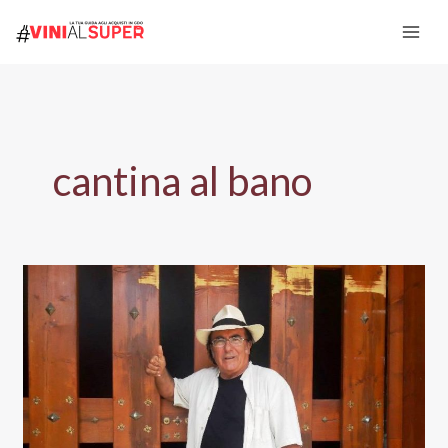
Vai
al
contenuto
cantina al bano