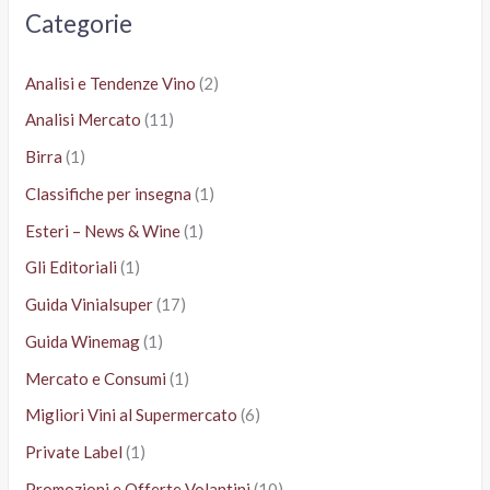
cantina
a
Categorie
:
Analisi e Tendenze Vino
(2)
Analisi Mercato
(11)
Birra
(1)
Classifiche per insegna
(1)
Esteri – News & Wine
(1)
Gli Editoriali
(1)
Guida Vinialsuper
(17)
Guida Winemag
(1)
Mercato e Consumi
(1)
Migliori Vini al Supermercato
(6)
Private Label
(1)
Promozioni e Offerte Volantini
(10)