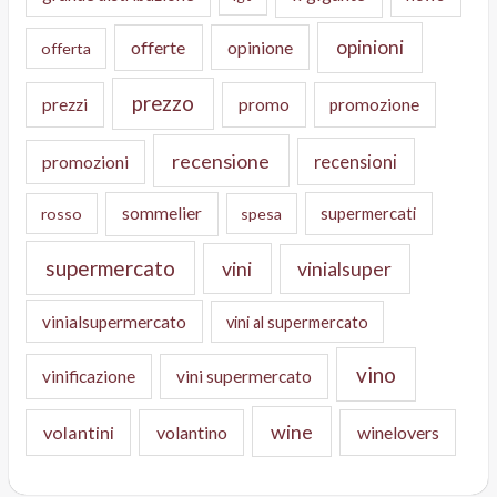
opinioni
offerte
opinione
offerta
prezzo
prezzi
promo
promozione
recensione
recensioni
promozioni
sommelier
supermercati
rosso
spesa
supermercato
vini
vinialsuper
vinialsupermercato
vini al supermercato
vino
vinificazione
vini supermercato
wine
volantini
volantino
winelovers