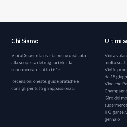
Chi Siamo
Ultimi ar
Vini al Super è la rivista online dedicata
Vini a vola
alla scoperta dei migliori vini da
molto scaff
supermercato sotto i €15.
Vini in pro
da 18 giugno
Recensioni oneste, guide pratiche e
Vino che Pa
consigli per tutti gli appassionati.
Champagne, 
Giro del mo
supermercat
Il Gigante, 
gennaio