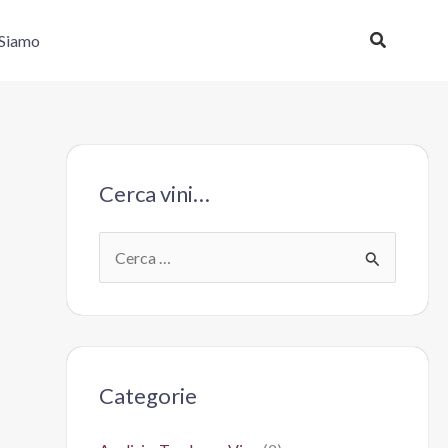
Cerca
 Siamo
Cerca vini…
C
e
r
c
a
Categorie
: