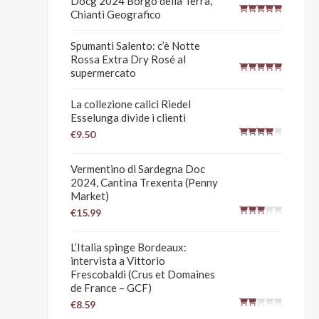
Docg 2024 Borgo della Terra,
Chianti Geografico
Spumanti Salento: c’è Notte
Rossa Extra Dry Rosé al
supermercato
La collezione calici Riedel
Esselunga divide i clienti
€9.50
Vermentino di Sardegna Doc
2024, Cantina Trexenta (Penny
Market)
€15.99
L’Italia spinge Bordeaux:
intervista a Vittorio
Frescobaldi (Crus et Domaines
de France – GCF)
€8.59