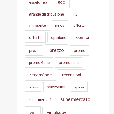
gdo
esselunga
grande distribuzione
igt
il gigante
news
offerta
opinioni
offerte
opinione
prezzo
prezzi
promo
promozione
promozioni
recensione
recensioni
sommelier
rosso
spesa
supermercato
supermercati
vini
vinialsuper