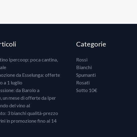
ticoli
Categorie
ntino Ipercoop: poca cantina,
Rossi
ale
Bianchi
mozione da Esselunga: offerte
Spumanti
 a 1 luglio
Rosati
ssione: da Barolo a
Sotto 10€
un mese di offerte da Iper
ndo del vino al
o: 3 bianchi qualità-prezzo
vini in promozione fino al 14