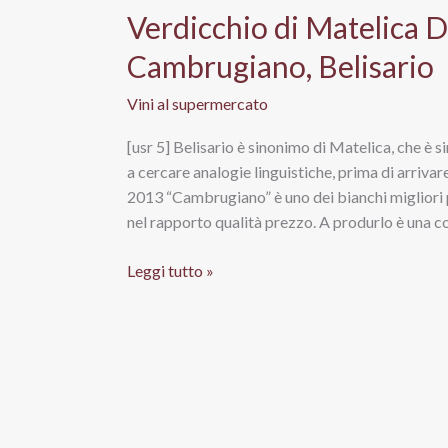
Verdicchio di Matelica 
Cambrugiano, Belisario
Vini al supermercato
[usr 5] Belisario è sinonimo di Matelica, che è
a cercare analogie linguistiche, prima di arriva
2013 “Cambrugiano” è uno dei bianchi migliori pr
nel rapporto qualità prezzo. A produrlo è una c
Verdicchio
Leggi tutto »
di
Matelica
Docg
Riserva
2013
Cambrugiano,
Belisario