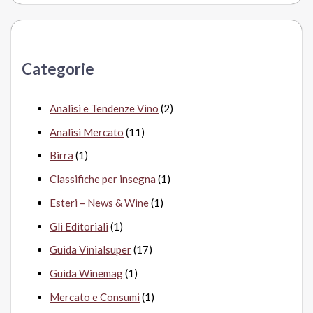
r
c
a
Categorie
:
Analisi e Tendenze Vino
(2)
Analisi Mercato
(11)
Birra
(1)
Classifiche per insegna
(1)
Esteri – News & Wine
(1)
Gli Editoriali
(1)
Guida Vinialsuper
(17)
Guida Winemag
(1)
Mercato e Consumi
(1)