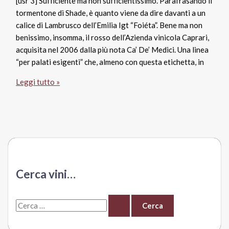
[usr 3] Sufficiente ma non sufficientissimo. Parafrasando il
tormentone di Shade, è quanto viene da dire davanti a un
calice di Lambrusco dell’Emilia Igt “Foiéta”. Bene ma non
benissimo, insomma, il rosso dell’Azienda vinicola Caprari,
acquisita nel 2006 dalla più nota Ca’ De’ Medici. Una linea
“per palati esigenti” che, almeno con questa etichetta, in
Lambrusco
Leggi tutto »
dell’Emilia
Igt
Foiéta,
Caprari
Ca’
De’
Medici
Cerca vini…
C
e