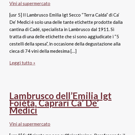
Vini al supermercato
[usr 5] Il Lambrusco Emilia Igt Secco “Terra Calda” di Ca’
De’ Medici è solo una delle tante etichette prodotte dalla
cantina di Cadé, specialista in Lambrusco dal 1911. Si
tratta di una delle etichette che si sono aggiudicate i “5
cestelli della spesa”, in occasione della degustazione alla
cieca di 74 vini della medesima […]
Lambrusco
Leggi tutto »
Emilia
Igt
Secco
“Terra
Lambrusco dell’Emilia Igt
Calda”,
Foiéta, Caprari Ca’ De’
Ca’
Medici
De’
Medici
Vini al supermercato