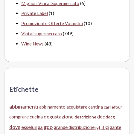
Migliori Vini al Supermercato
(6)
Private Label
(1)
Promozioni e Offerte Volantini
(10)
Vini al supermercato
(749)
Wine News
(48)
Etichette
abbinamenti
abbinamento
acquistare
cantina
carrefour
cucina
degustazione
doc
comprare
descrizione
docg
gdo
dove
esselunga
il gigante
grande distribuzione
igt