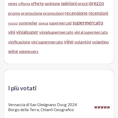
prezzo
opinioni
offerte
opinione
news
prezzi
offerta
recensione
recensioni
promo
promozione
promozioni
supermercato
sommelier
supermercati
rosso
spesa
vini
vinialsuper
vinialsupermercato
vini al supermercato
vino
volantini
volantino
vinificazione
vini supermercato
wine
winelovers
I più votati
Vernaccia di San Gimignano Docg 2024
Borgo della Terra, Chianti Geografico