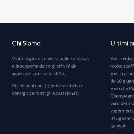
Chi Siamo
Ultimi ar
Vini al Super è la rivista online dedicata
Vini a vola
alla scoperta dei migliori vini da
molto scaff
supermercato sotto i €15.
Vini in pro
da 18 giugno
Recensioni oneste, guide pratiche e
Vino che Pa
consigli per tutti gli appassionati.
Champagne, 
Giro del mo
supermercat
Il Gigante, 
gennaio