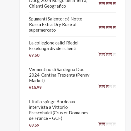
Docg 2024 Borgo della Terra,
Chianti Geografico
Spumanti Salento: c’è Notte
Rossa Extra Dry Rosé al
supermercato
La collezione calici Riedel
Esselunga divide i clienti
€9.50
Vermentino di Sardegna Doc
2024, Cantina Trexenta (Penny
Market)
€15.99
L’Italia spinge Bordeaux:
intervista a Vittorio
Frescobaldi (Crus et Domaines
de France – GCF)
€8.59