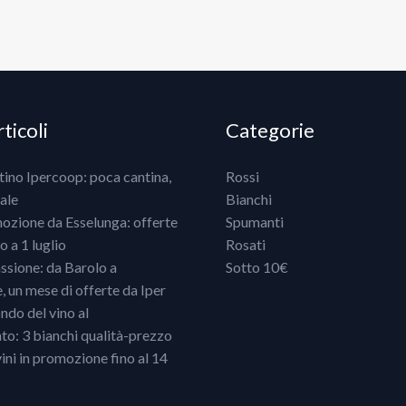
ticoli
Categorie
ntino Ipercoop: poca cantina,
Rossi
ale
Bianchi
mozione da Esselunga: offerte
Spumanti
 a 1 luglio
Rosati
ssione: da Barolo a
Sotto 10€
un mese di offerte da Iper
ndo del vino al
o: 3 bianchi qualità-prezzo
vini in promozione fino al 14