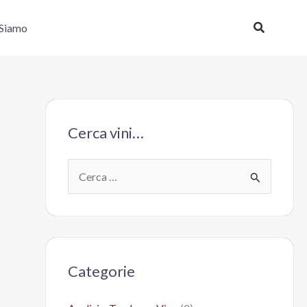
Cerca
 Siamo
Cerca vini…
C
e
r
c
a
Categorie
: