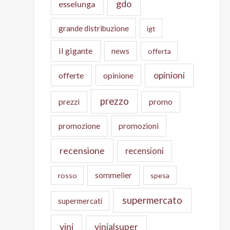
gdo
esselunga
grande distribuzione
igt
il gigante
news
offerta
opinioni
offerte
opinione
prezzo
prezzi
promo
promozione
promozioni
recensione
recensioni
sommelier
rosso
spesa
supermercato
supermercati
vini
vinialsuper