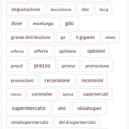
degustazione
doc
descrizione
docg
gdo
dove
esselunga
il gigante
grande distribuzione
news
igt
opinioni
offerte
opinione
offerta
prezzo
prezzi
promo
promozione
recensione
recensioni
promozioni
sommelier
supermercati
rosso
spesa
supermercato
vini
vinialsuper
vinialsupermercato
vini al supermercato