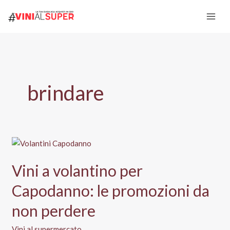
Vai
al
contenuto
brindare
Vini a volantino per
Capodanno: le promozioni da
non perdere
Vini al supermercato