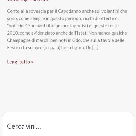
Conto alla rovescia per il Capodanno anche sui volantini che
sono, come sempre in questo periodo, ricchi di offerte di
“bollicine”. Spumanti italiani protagonisti di queste feste
2018, come evidenziato anche dall’Istat. Non manca qualche
Champagne di marchi ben noti in Gdo, che sulla tavola delle
Feste o fa sempre (o quasi) bella figura. Un […]
Vini
Leggi tutto »
a
volantino
per
Capodanno:
le
promozioni
da
non
Cerca vini…
perdere