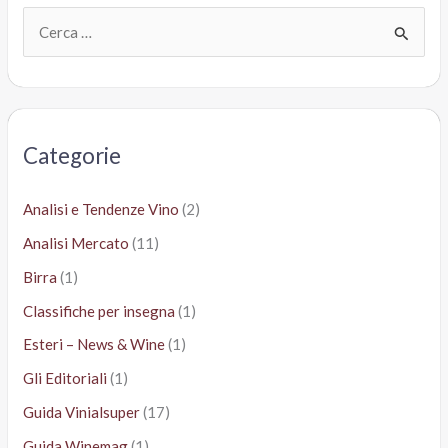
C
e
r
c
a
Categorie
:
Analisi e Tendenze Vino
(2)
Analisi Mercato
(11)
Birra
(1)
Classifiche per insegna
(1)
Esteri – News & Wine
(1)
Gli Editoriali
(1)
Guida Vinialsuper
(17)
Guida Winemag
(1)