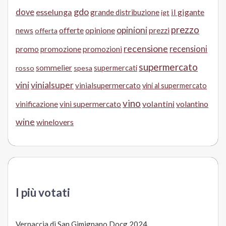
gdo
dove
esselunga
il gigante
grande distribuzione
igt
prezzo
opinioni
offerte
opinione
news
prezzi
offerta
recensione
recensioni
promo
promozione
promozioni
supermercato
sommelier
supermercati
rosso
spesa
vini
vinialsuper
vinialsupermercato
vini al supermercato
vino
volantini
volantino
vinificazione
vini supermercato
wine
winelovers
I più votati
Vernaccia di San Gimignano Docg 2024