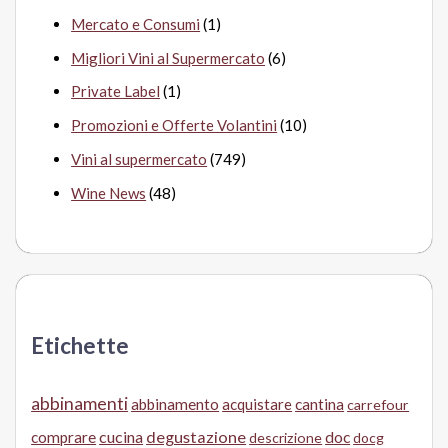
Mercato e Consumi
(1)
Migliori Vini al Supermercato
(6)
Private Label
(1)
Promozioni e Offerte Volantini
(10)
Vini al supermercato
(749)
Wine News
(48)
Etichette
abbinamenti
abbinamento
acquistare
cantina
carrefour
cucina
degustazione
doc
comprare
descrizione
docg