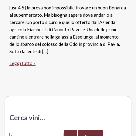
[usr 4.5] Impresa non impossibile trovare un buon Bonarda
al supermercato. Ma bisogna sapere dove andarlo a
cercare. Un porto sicuro è quello offerto dall’Azienda
agricola Fiamberti di Canneto Pavese. Una delle prime
cantine a entrare nella galassia Esselunga, al momento
dello sbarco del colosso della Gdo in provincia di Pavia.
Sotto la lente di […]
Bonarda
Leggi tutto »
Doc
2016
Vigna
Bricco
della
Sacca,
Fiamberti
Cerca vini…
C