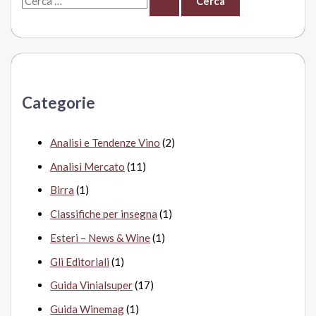
e
r
c
a
Categorie
:
Analisi e Tendenze Vino
(2)
Analisi Mercato
(11)
Birra
(1)
Classifiche per insegna
(1)
Esteri – News & Wine
(1)
Gli Editoriali
(1)
Guida Vinialsuper
(17)
Guida Winemag
(1)